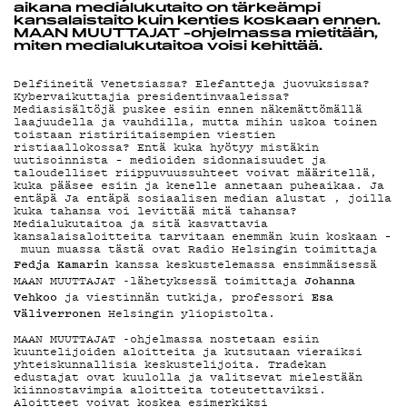
DEMAND
aikana medialukutaito on tärkeämpi
kansalaistaito kuin kenties koskaan ennen.
MAAN MUUTTAJAT -ohjelmassa mietitään,
miten medialukutaitoa voisi kehittää.
PODCAST
Delfiineitä Venetsiassa? Elefantteja juovuksissa?
Kybervaikuttajia presidentinvaaleissa?
Mediasisältöjä puskee esiin ennen näkemättömällä
laajuudella ja vauhdilla, mutta mihin uskoa toinen
toistaan ristiriitaisempien viestien
MAINOSTA
ristiaallokossa? Entä kuka hyötyy mistäkin
uutisoinnista – medioiden sidonnaisuudet ja
taloudelliset riippuvuussuhteet voivat määritellä,
kuka pääsee esiin ja kenelle annetaan puheaikaa. Ja
entäpä Ja entäpä sosiaalisen median alustat , joilla
kuka tahansa voi levittää mitä tahansa?
Medialukutaitoa ja sitä kasvattavia
kansalaisaloitteita tarvitaan enemmän kuin koskaan –
YHTEYSTI
muun muassa tästä ovat Radio Helsingin toimittaja
Fedja Kamarin
kanssa keskustelemassa ensimmäisessä
Johanna
MAAN MUUTTAJAT -lähetyksessä toimittaja
Vehkoo
Esa
ja viestinnän tutkija, professori
Väliverronen
Helsingin yliopistolta.
G LIVELAB
MAAN MUUTTAJAT -ohjelmassa nostetaan esiin
kuuntelijoiden aloitteita ja kutsutaan vieraiksi
yhteiskunnallisia keskustelijoita. Tradekan
edustajat ovat kuulolla ja valitsevat mielestään
kiinnostavimpia aloitteita toteutettaviksi.
Aloitteet voivat koskea esimerkiksi