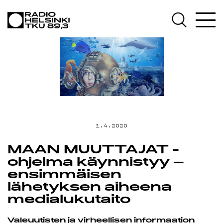
AJANKOHT
OHJELMAT
TEKIJÄT
1.4.2020
MAAN MUUTTAJAT -
ohjelma käynnistyy –
ON-
ensimmäisen
lähetyksen aiheena
medialukutaito
Valeuutisten ja virheellisen informaation