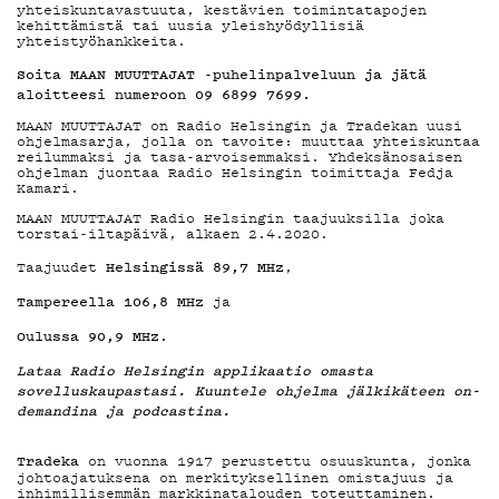
yhteiskuntavastuuta, kestävien toimintatapojen
YSTÄVÄKLU
kehittämistä tai uusia yleishyödyllisiä
yhteistyöhankkeita.
Soita MAAN MUUTTAJAT -puhelinpalveluun ja jätä
aloitteesi numeroon 09 6899 7699.
MAAN MUUTTAJAT on Radio Helsingin ja Tradekan uusi
TIETOSUO
ohjelmasarja, jolla on tavoite: muuttaa yhteiskuntaa
reilummaksi ja tasa-arvoisemmaksi. Yhdeksänosaisen
ohjelman juontaa Radio Helsingin toimittaja Fedja
Kamari.
MAAN MUUTTAJAT Radio Helsingin taajuuksilla joka
torstai-iltapäivä, alkaen 2.4.2020.
Helsingissä 89,7 MHz
Taajuudet
,
KIRJAUDU SISÄÄN
Tampereella 106,8 MHz
ja
Oulussa 90,9 MHz.
Lataa Radio Helsingin applikaatio omasta
sovelluskaupastasi. Kuuntele ohjelma jälkikäteen on-
demandina ja podcastina.
Tradeka
on vuonna 1917 perustettu osuuskunta, jonka
johtoajatuksena on merkityksellinen omistajuus ja
inhimillisemmän markkinatalouden toteuttaminen.