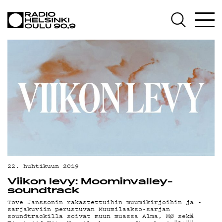
AJANKOHTAISTA
OHJELMAT
TEKIJÄT
ON-DEMAND
PODCAST
MAINOSTA
YHTEYSTIEDOT
G LIVELAB
22. huhtikuun 2019
Viikon levy: Moominvalley-
YSTÄVÄKLUBI
soundtrack
Tove Janssonin rakastettuihin muumikirjoihin ja -
TIETOSUOJA
sarjakuviin perustuvan Muumilaakso-sarjan
soundtrackilla soivat muun muassa Alma, MØ sekä