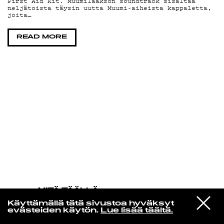
First Aid Kit. Muumilaakson soundtrack sisältää
neljätoista täysin uutta Muumi-aiheista kappaletta,
joita…
KIRJAUDU SISÄÄN
READ MORE
MITÄ TÄÄLLÄ
TAPAHTUU
VIESTI
my bloody valentine
Käyttämällä tätä sivustoa hyväksyt
STUDIOON
Come In Alone
evästeiden käytön.
Lue lisää täältä.