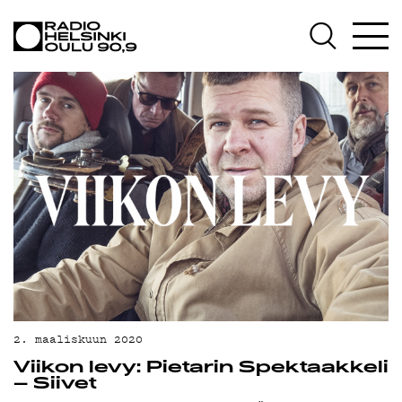
AJANKOHTAISTA
OHJELMAT
TEKIJÄT
ON-DEMAND
PODCAST
MAINOSTA
YHTEYSTIEDOT
G LIVELAB
YSTÄVÄKLUBI
2. maaliskuun 2020
Viikon levy: Pietarin Spektaakkeli
TIETOSUOJA
– Siivet