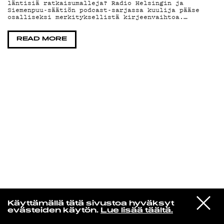
läntisiä ratkaisumalleja? Radio Helsingin ja
Siemenpuu-säätiön podcast-sarjassa kuulija pääse
osalliseksi merkityksellistä kirjeenvaihtoa.…
KIRJAUDU SISÄÄN
READ MORE
Radio Helsingin aamut
VIESTI
Antti Autio
Käyttämällä tätä sivustoa hyväksyt
STUDIOON
Haahuillen
evästeiden käytön.
Lue lisää täältä.