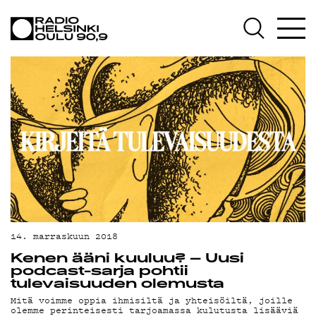
AJANKOHTAISTA
OHJELMAT
TEKIJÄT
ON-DEMAND
PODCAST
MAINOSTA
YHTEYSTIEDOT
G LIVELAB
14. marraskuun 2018
Kenen ääni kuuluu? – Uusi
YSTÄVÄKLUBI
podcast-sarja pohtii
tulevaisuuden olemusta
TIETOSUOJA
Mitä voimme oppia ihmisiltä ja yhteisöiltä, joille
olemme perinteisesti tarjoamassa kulutusta lisääviä