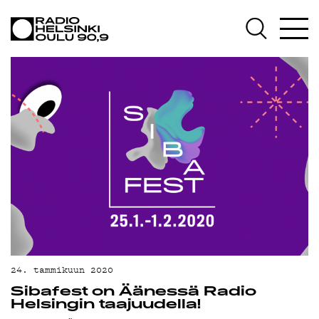
AJANKOHTAISTA
OHJELMAT
TEKIJÄT
ON-DEMAND
PODCAST
MAINOSTA
YHTEYSTIEDOT
G LIVELAB
YSTÄVÄKLUBI
24. tammikuun 2020
Sibafest on Äänessä Radio
TIETOSUOJA
Helsingin taajuudella!