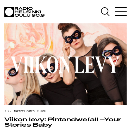
AJANKOHTAISTA
OHJELMAT
TEKIJÄT
ON-DEMAND
PODCAST
MAINOSTA
YHTEYSTIEDOT
G LIVELAB
YSTÄVÄKLUBI
13. tammikuun 2020
Viikon levy: Pintandwefall –Your
TIETOSUOJA
Stories Baby