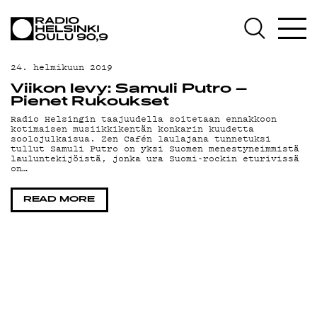
AJANKOHTAISTA
OHJELMAT
24. helmikuun 2019
TEKIJÄT
Viikon levy: Samuli Putro –
Pienet Rukoukset
ON-DEMAND
Radio Helsingin taajuudella soitetaan ennakkoon
kotimaisen musiikkikentän konkarin kuudetta
soolojulkaisua. Zen Cafén laulajana tunnetuksi
PODCAST
tullut Samuli Putro on yksi Suomen menestyneimmistä
lauluntekijöistä, jonka ura Suomi-rockin eturivissä
on…
MAINOSTA
READ MORE
YHTEYSTIEDOT
G LIVELAB
YSTÄVÄKLUBI
TIETOSUOJA