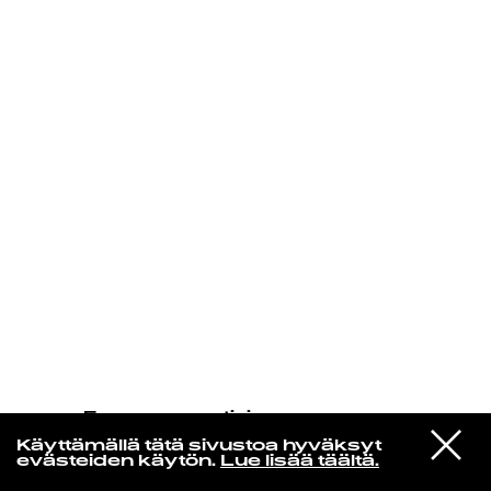
KIRJAUDU SISÄÄN
Espresso martini
Christine And The Queens
VIESTI
La Vita Nuova (feat. Caroline
Käyttämällä tätä sivustoa hyväksyt
STUDIOON
Polachek)
evästeiden käytön.
Lue lisää täältä.