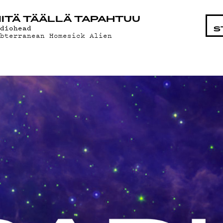
ISTA
ITÄ TÄÄLLÄ TAPAHTUU
adiohead
S
ubterranean Homesick Alien