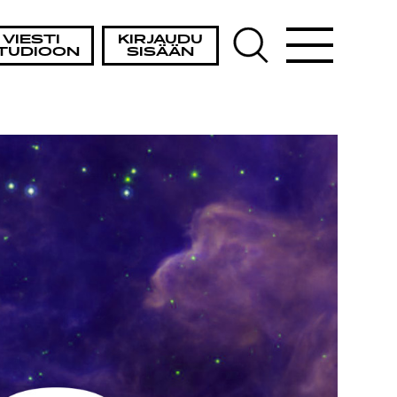
VIESTI
KIRJAUDU
TUDIOON
SISÄÄN