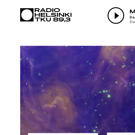
AJANKOHTA
M
R
S
OHJELMAT
TEKIJÄT
ON-DEMAND
PODCAST