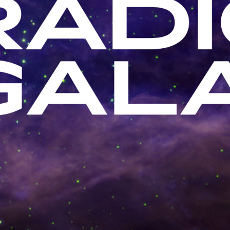
DOT
BI
A