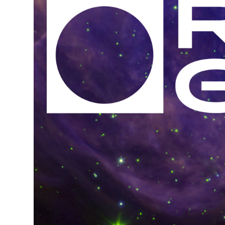
MAINOSTA
YHTEYSTIE
G LIVELAB
YSTÄVÄKLU
TIETOSUOJ