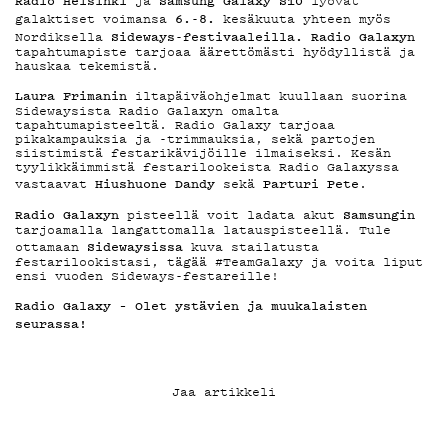
YSTÄVÄKLU
ja
lyövät
6.-8.
galaktiset voimansa
kesäkuuta yhteen myös
Sideways-festivaaleilla. Radio Galaxyn
Nordiksella
tapahtumapiste tarjoaa äärettömästi hyödyllistä ja
TIETOSUOJ
hauskaa tekemistä.
Laura Frimanin
iltapäiväohjelmat kuullaan suorina
Sidewaysista Radio Galaxyn omalta
tapahtumapisteeltä. Radio Galaxy tarjoaa
pikakampauksia ja -trimmauksia, sekä partojen
siistimistä festarikävijöille ilmaiseksi. Kesän
tyylikkäimmistä festarilookeista Radio Galaxyssa
Hiushuone Dandy
Parturi Pete
vastaavat
sekä
.
KIRJAUDU SISÄÄN
Radio Galaxyn
Samsungin
pisteellä voit ladata akut
tarjoamalla langattomalla latauspisteellä. Tule
Sidewaysissa
ottamaan
kuva stailatusta
festarilookistasi, tägää #TeamGalaxy ja voita liput
ensi vuoden Sideways-festareille!
Radio Galaxy – Olet ystävien ja muukalaisten
seurassa!
Jaa artikkeli