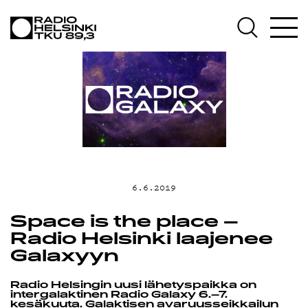
AJANKOHTA
OHJELMAT
TEKIJÄT
6.6.2019
ON-
Space is the place –
Radio Helsinki laajenee
Galaxyyn
DEMAND
Radio Helsingin uusi lähetyspaikka on
intergalaktinen Radio Galaxy 6.–7.
kesäkuuta. Galaktisen avaruusseikkailun