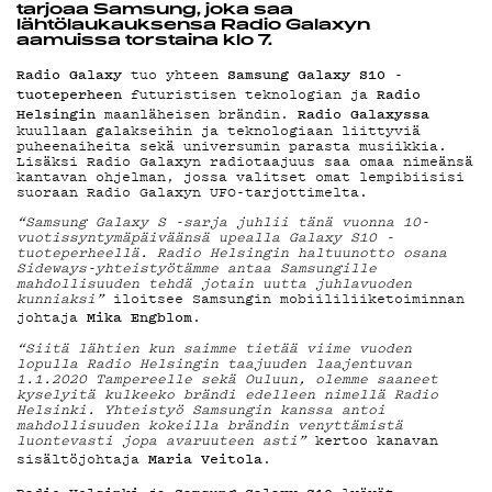
tarjoaa Samsung, joka saa
lähtölaukauksensa Radio Galaxyn
PODCAST
aamuissa torstaina klo 7.
Radio Galaxy
Samsung Galaxy S10 -
tuo yhteen
tuoteperheen
Radio
futuristisen teknologian ja
Helsingin
Radio Galaxyssa
maanläheisen brändin.
kuullaan galakseihin ja teknologiaan liittyviä
MAINOSTA
puheenaiheita sekä universumin parasta musiikkia.
Lisäksi Radio Galaxyn radiotaajuus saa omaa nimeänsä
kantavan ohjelman, jossa valitset omat lempibiisisi
suoraan Radio Galaxyn UFO-tarjottimelta.
“Samsung Galaxy S -sarja juhlii tänä vuonna 10-
vuotissyntymäpäiväänsä upealla Galaxy S10 -
YHTEYSTIE
tuoteperheellä. Radio Helsingin haltuunotto osana
Sideways-yhteistyötämme antaa Samsungille
mahdollisuuden tehdä jotain uutta juhlavuoden
kunniaksi”
iloitsee Samsungin mobiililiiketoiminnan
Mika Engblom
johtaja
.
G LIVELAB
“Siitä lähtien kun saimme tietää viime vuoden
lopulla Radio Helsingin taajuuden laajentuvan
1.1.2020 Tampereelle sekä Ouluun, olemme saaneet
kyselyitä kulkeeko brändi edelleen nimellä Radio
Helsinki. Yhteistyö Samsungin kanssa antoi
mahdollisuuden kokeilla brändin venyttämistä
luontevasti jopa avaruuteen asti”
kertoo kanavan
Maria Veitola
sisältöjohtaja
.
Radio Helsinki
Samsung Galaxy S10