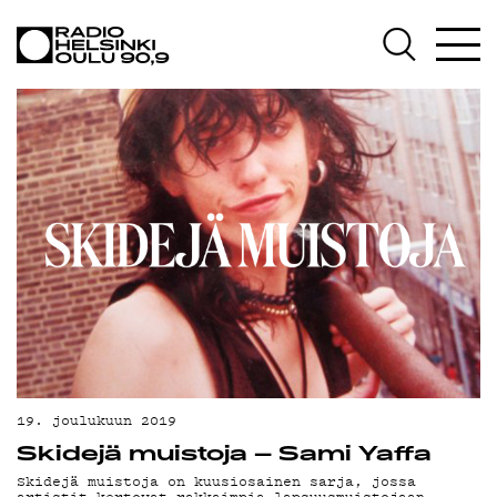
AJANKOHTAISTA
OHJELMAT
TEKIJÄT
ON-DEMAND
PODCAST
MAINOSTA
YHTEYSTIEDOT
G LIVELAB
YSTÄVÄKLUBI
19. joulukuun 2019
Skidejä muistoja – Sami Yaffa
TIETOSUOJA
Skidejä muistoja on kuusiosainen sarja, jossa
artistit kertovat rakkaimpia lapsuusmuistojaan.