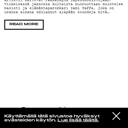
Viimeisessä jaksossa kultaista nuoruuttaan muistelee
basisti ja elämäntaparokkari Sami Yaffa, joka on
uransa aikana skulannut alapään soundeja mitä…
KIRJAUDU SISÄÄN
READ MORE
Espresso martini
Christine And The Queens
VIESTI
La Vita Nuova (feat. Caroline
Käyttämällä tätä sivustoa hyväksyt
STUDIOON
Polachek)
evästeiden käytön.
Lue lisää täältä.