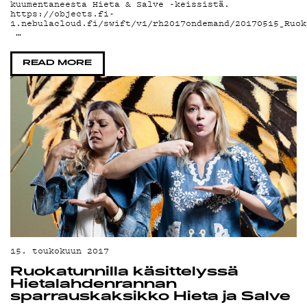
kuumentaneesta Hieta & Salve -keissistä.
YSTÄVÄKLUBI
https://objects.fi-
1.nebulacloud.fi/swift/v1/rh2017ondemand/20170515_Ruok
…
TIETOSUOJA
READ MORE
KIRJAUDU SISÄÄN
15. toukokuun 2017
Ruokatunnilla käsittelyssä
Hietalahdenrannan
sparrauskaksikko Hieta ja Salve