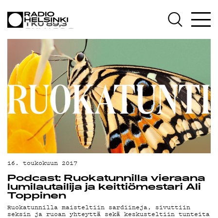
AJANKOHTAISTA
OHJELMAT
TEKIJÄT
ON-DEMAND
PODCAST
MAINOSTA
16. toukokuun 2017
YHTEYSTIEDOT
Podcast: Ruokatunnilla vieraana
lumilautailija ja keittiömestari Ali
Toppinen
G LIVELAB
Ruokatunnilla maisteltiin sardiineja, sivuttiin
seksin ja ruoan yhteyttä sekä keskusteltiin tunteita