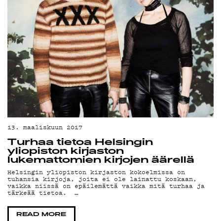
TIETOSU
KIRJAUDU SISÄÄN
13. maaliskuun 2017
Turhaa tietoa Helsingin
yliopiston kirjaston
lukemattomien kirjojen äärellä
Helsingin yliopiston kirjaston kokoelmissa on
tuhansia kirjoja, joita ei ole lainattu koskaan,
vaikka niissä on epäilemättä vaikka mitä turhaa ja
tärkeää tietoa. …
READ MORE