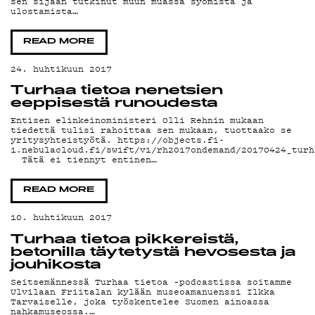
ON-
sen sijaan tutkinut muun muassa syömistä ja
ulostamista…
DEMAND
READ MORE
24. huhtikuun 2017
Turhaa tietoa nenetsien
eeppisestä runoudesta
PODCAS
Entisen elinkeinoministeri Olli Rehnin mukaan
tiedettä tulisi rahoittaa sen mukaan, tuottaako se
yritysyhteistyötä. https://objects.fi-
1.nebulacloud.fi/swift/v1/rh2017ondemand/20170424_turh
Tätä ei tiennyt entinen…
READ MORE
MAINOS
10. huhtikuun 2017
Turhaa tietoa pikkereistä,
betonilla täytetystä hevosesta ja
jouhikosta
Seitsemännessä Turhaa tietoa –podcastissa soitamme
Ulvilaan Friitalan kylään museoamanuenssi Ilkka
Tarvaiselle, joka työskentelee Suomen ainoassa
nahkamuseossa.…