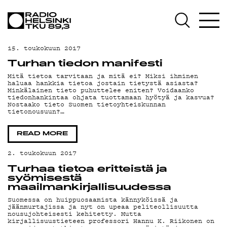
AJANKOH
15. toukokuun 2017
Turhan tiedon manifesti
OHJELM
Mitä tietoa tarvitaan ja mitä ei? Miksi ihminen
haluaa hankkia tietoa jostain tietystä asiasta?
Minkälainen tieto puhuttelee eniten? Voidaanko
tiedonhankintaa ohjata tuottamaan hyötyä ja kasvua?
Nostaako tieto Suomen tietoyhteiskunnan
tietonousuun?…
TEKIJÄT
READ MORE
2. toukokuun 2017
Turhaa tietoa eritteistä ja
syömisestä
maailmankirjallisuudessa
Suomessa on huippuosaamista kännyköissä ja
jäänmurtajissa ja nyt on upeaa peliteollisuutta
nousujohteisesti kehitetty. Mutta
kirjallisuustieteen professori Hannu K. Riikonen on