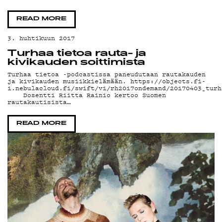
YHTEYS
READ MORE
3. huhtikuun 2017
G
Turhaa tietoa rauta- ja
kivikauden soittimista
Turhaa tietoa -podcastissa paneudutaan rautakauden
ja kivikauden musiikkielämään. https://objects.fi-
1.nebulacloud.fi/swift/v1/rh2017ondemand/20170403_turh
LIVELAB
Dosentti Riitta Rainio kertoo Suomen
rautakautisista…
READ MORE
YSTÄVÄK