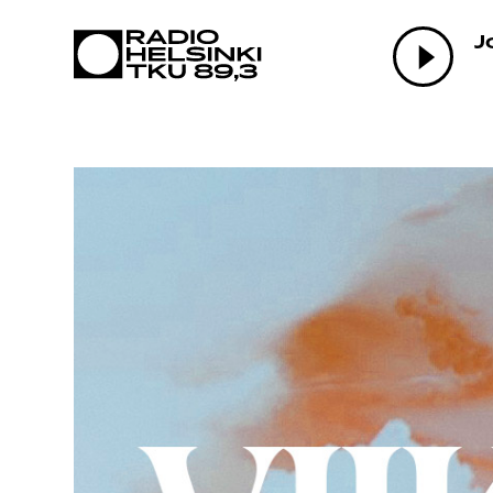
AJANKOHTAI
J
OHJELMAT
TEKIJÄT
ON-DEMAND
PODCAST
MAINOSTA