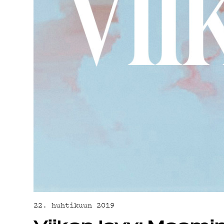
YHTEYSTIED
G LIVELAB
YSTÄVÄKLUBI
TIETOSUOJA
22. huhtikuun 2019