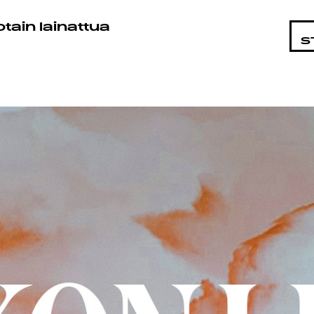
STA
otain lainattua
S