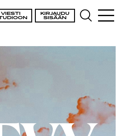
VIESTI
KIRJAUDU
TUDIOON
SISÄÄN