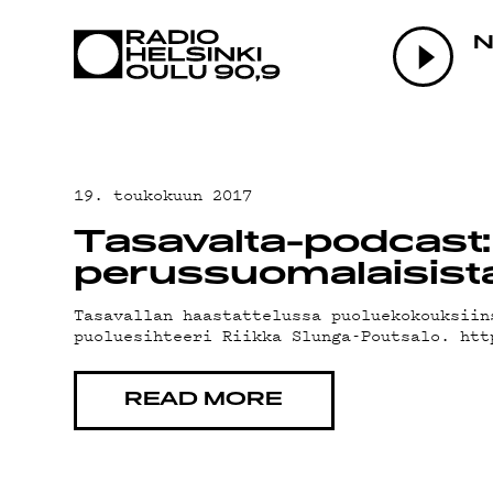
AJANKOHTAI
N
OHJELMAT
TEKIJÄT
19. toukokuun 2017
Tasavalta-podcast: 
ON-DEMAND
perussuomalaisista
Tasavallan haastattelussa puoluekokouksiin
puoluesihteeri Riikka Slunga-Poutsalo. htt
PODCAST
READ MORE
MAINOSTA