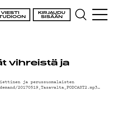
VIESTI
KIRJAUDU
TUDIOON
SISÄÄN
 vihreistä ja
iettinen ja perussuomalaisten
demand/20170519_Tasavalta_PODCAST2.mp3…