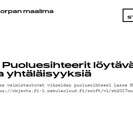
STA
orpan maailma
S
Puoluesihteerit löytävät
 yhtäläisyyksiä
sa valmistautuvat vihreiden puoluesihteeri Lasse M
ps://objects.fi-1.nebulacloud.fi/swift/v1/rh2017on