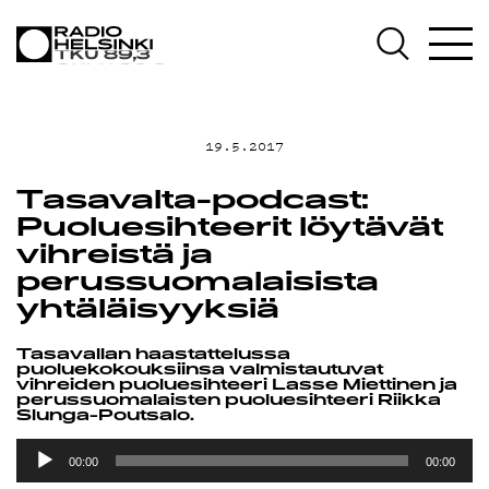
AJANKOHTAISTA
OHJELMAT
19.5.2017
TEKIJÄT
Tasavalta-podcast:
Puoluesihteerit löytävät
ON-DEMAND
vihreistä ja
perussuomalaisista
PODCAST
yhtäläisyyksiä
Tasavallan haastattelussa
MAINOSTA
puoluekokouksiinsa valmistautuvat
vihreiden puoluesihteeri Lasse Miettinen ja
perussuomalaisten puoluesihteeri Riikka
Slunga-Poutsalo.
YHTEYSTIEDOT
Äänitoistin
00:00
00:00