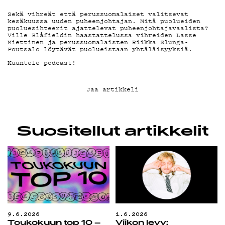
G LIVELAB
Sekä vihreät että perussuomalaiset valitsevat
kesäkuussa uuden puheenjohtajan. Mitä puolueiden
puoluesihteerit ajattelevat puheenjohtajavaalista?
Ville Blåfieldin haastattelussa vihreiden Lasse
YSTÄVÄKLUBI
Miettinen ja perussuomalaisten Riikka Slunga-
Poutsalo löytävät puolueistaan yhtäläisyyksiä.
Kuuntele podcast!
TIETOSUOJA
Jaa artikkeli
KIRJAUDU SISÄÄN
Suositellut artikkelit
9.6.2026
1.6.2026
Toukokuun top 10 –
Viikon levy: