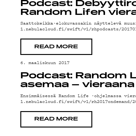
YHTEYSTIED
Podcast: Debyyttir
Random Lifen vier
G LIVELAB
Saattokeikka-elokuvassakin näyttelevä muus
1.nebulacloud.fi/swift/v1/rhpodcasts/20170
YSTÄVÄKLUBI
READ MORE
6. maaliskuun 2017
TIETOSUOJA
Podcast: Random Lif
asemaa – vieraana
Ensimmäisessä Random Life -ohjelmassa vier
1.nebulacloud.fi/swift/v1/rh2017ondemand/
READ MORE