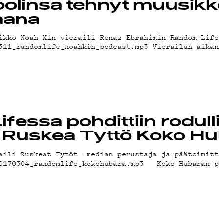
OT
oolinsa tehnyt muusik
aana
ikko Noah Kin vieraili Renaz Ebrahimin Random Life
311_randomlife_noahkin_podcast.mp3 Vierailun aikan
essa pohdittiin rodulli
 Ruskea Tyttö Koko H
aili Ruskeat Tytöt -median perustaja ja päätoimitt
20170304_randomlife_kokohubara.mp3 Koko Hubaran p