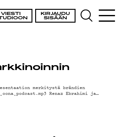
VIESTI
KIRJAUDU
TUDIOON
SISÄÄN
rkkinoinnin
esentaation merkitystä brändien
_oona_podcast.mp3 Renaz Ebrahimi ja…