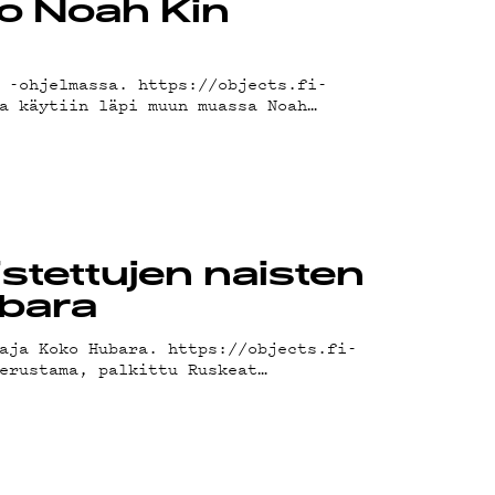
ko Noah Kin
 -ohjelmassa. https://objects.fi-
a käytiin läpi muun muassa Noah…
stettujen naisten
ubara
aja Koko Hubara. https://objects.fi-
erustama, palkittu Ruskeat…