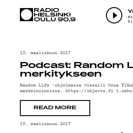
AJANKOHTAI
Y
S
B
OHJELMAT
TEKIJÄT
13. maaliskuun 2017
Podcast: Random Li
ON-DEMAND
merkitykseen
Random Life -ohjelmassa vieraili Oona Ylän
markkinoinnissa. https://objects.fi-1.nebu
PODCAST
READ MORE
MAINOSTA
13. maaliskuun 2017