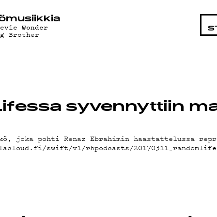
STA
ö­mu­siik­kia
tevie Wonder
S
ig Brother
fessa syvennyttiin ma
kö, joka pohti Renaz Ebrahimin haastattelussa repr
lacloud.fi/swift/v1/rhpodcasts/20170311_randomlife