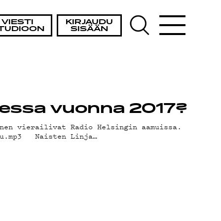
VIESTI
KIRJAUDU
TUDIOON
SISÄÄN
omessa vuonna 2017?
nen vierailivat Radio Helsingin aamuissa.
elu.mp3 Naisten Linja…