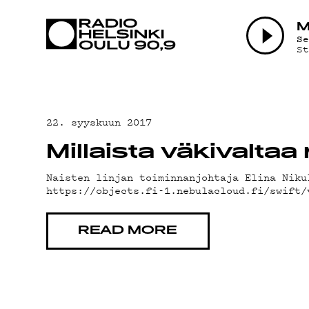
AJANKOHTAI
S
S
OHJELMAT
TEKIJÄT
22. syyskuun 2017
Millaista väkivalt
ON-DEMAND
Naisten linjan toiminnanjohtaja Elina Niku
https://objects.fi-1.nebulacloud.fi/swift
PODCAST
READ MORE
MAINOSTA