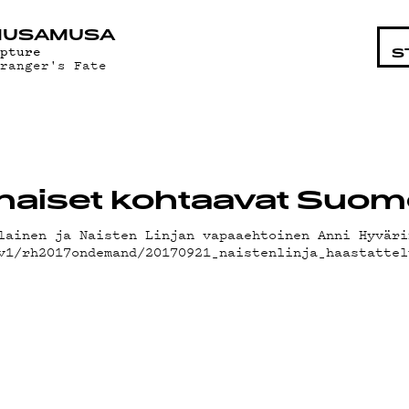
STA
MUSAMUSA
epture
S
tranger's Fate
aa naiset kohtaavat Su
lainen ja Naisten Linjan vapaaehtoinen Anni Hyväri
/v1/rh2017ondemand/20170921_naistenlinja_haastatt