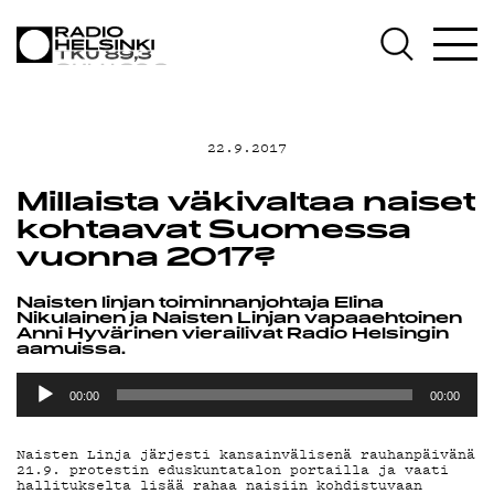
AJANKOHTAISTA
OHJELMAT
22.9.2017
TEKIJÄT
Millaista väkivaltaa naiset
kohtaavat Suomessa
ON-DEMAND
vuonna 2017?
PODCAST
Naisten linjan toiminnanjohtaja Elina
Nikulainen ja Naisten Linjan vapaaehtoinen
Anni Hyvärinen vierailivat Radio Helsingin
aamuissa.
MAINOSTA
Äänitoistin
00:00
00:00
YHTEYSTIEDOT
Naisten Linja järjesti kansainvälisenä rauhanpäivänä
21.9. protestin eduskuntatalon portailla ja vaati
hallitukselta lisää rahaa naisiin kohdistuvaan