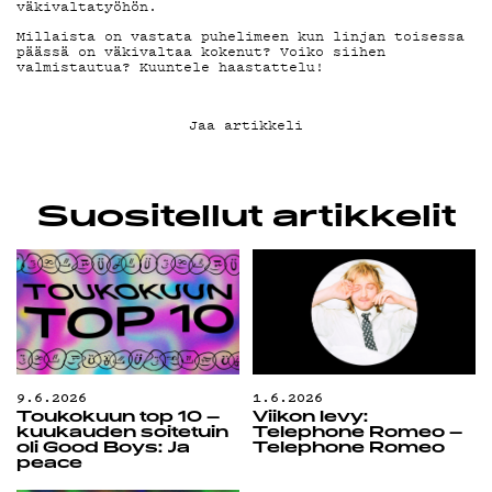
G LIVELAB
väkivaltatyöhön.
Millaista on vastata puhelimeen kun linjan toisessa
päässä on väkivaltaa kokenut? Voiko siihen
valmistautua? Kuuntele haastattelu!
YSTÄVÄKLUBI
Jaa artikkeli
TIETOSUOJA
Suositellut artikkelit
KIRJAUDU SISÄÄN
9.6.2026
1.6.2026
Toukokuun top 10 –
Viikon levy:
kuukauden soitetuin
Telephone Romeo –
oli Good Boys: Ja
Telephone Romeo
peace