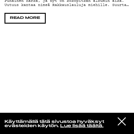
Punainen härkä, ja nyt on kokopitkän albumin aika.
Uutuus kantaa nimeä Rakkauslauluja miehille. Suurta…
KIRJAUDU SISÄÄN
READ MORE
Yö­mu­siik­kia
VIESTI
Mad Lindell
Käyttämällä tätä sivustoa hyväksyt
STUDIOON
Grandmaster Klaus
evästeiden käytön.
Lue lisää täältä.