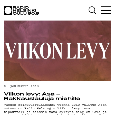
AJANKOHTAISTA
OHJELMAT
TEKIJÄT
ON-DEMAND
PODCAST
MAINOSTA
YHTEYSTIEDOT
G LIVELAB
2. joulukuun 2018
Viikon levy: Asa –
YSTÄVÄKLUBI
Rakkauslauluja miehille
Vuoden roihuvuorelaiseksi vuonna 2010 valitun Asan
TIETOSUOJA
uutuus on Radio Helsingin Viikon levy. Asa
tipautteli jo aiemmin tänä syksynä singlet Love ja