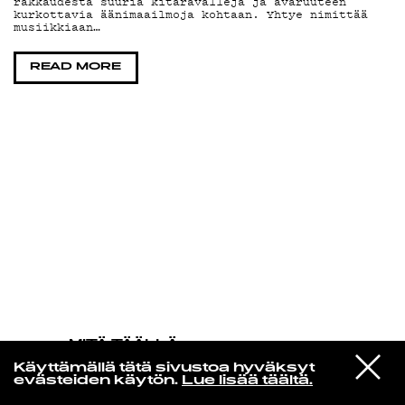
rakkaudesta suuria kitaravalleja ja avaruuteen
kurkottavia äänimaailmoja kohtaan. Yhtye nimittää
musiikkiaan…
KIRJAUDU SISÄÄN
READ MORE
MITÄ TÄÄLLÄ
TAPAHTUU
VIESTI
Lil Yachty
Käyttämällä tätä sivustoa hyväksyt
STUDIOON
WE SAW THE SUN!
evästeiden käytön.
Lue lisää täältä.