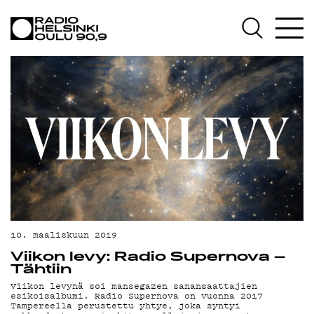
AJANKOHTAISTA
OHJELMAT
TEKIJÄT
ON-DEMAND
PODCAST
MAINOSTA
YHTEYSTIEDOT
G LIVELAB
10. maaliskuun 2019
Viikon levy: Radio Supernova –
YSTÄVÄKLUBI
Tähtiin
Viikon levynä soi mansegazen sanansaattajien
TIETOSUOJA
esikoisalbumi. Radio Supernova on vuonna 2017
Tampereella perustettu yhtye, joka syntyi