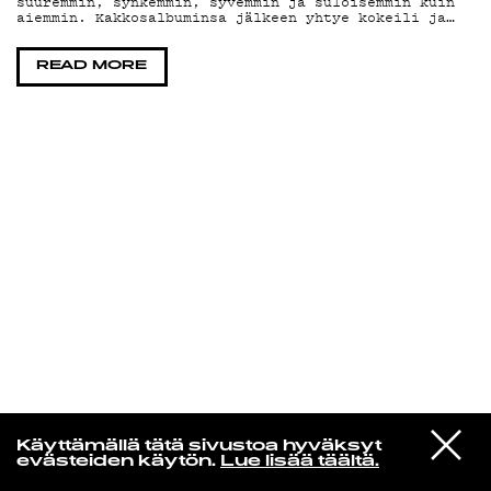
suuremmin, synkemmin, syvemmin ja suloisemmin kuin
aiemmin. Kakkosalbuminsa jälkeen yhtye kokeili ja…
KIRJAUDU SISÄÄN
READ MORE
Edu Kehäkettunen
VIESTI
Mariya Takeuchi
Käyttämällä tätä sivustoa hyväksyt
STUDIOON
シェットランドに頬をうずめて
evästeiden käytön.
Lue lisää täältä.