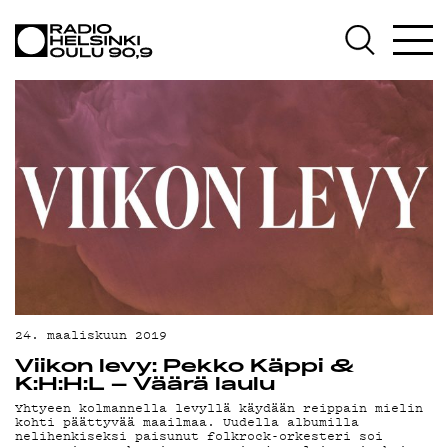
AJANKOHTAISTA
OHJELMAT
TEKIJÄT
ON-DEMAND
PODCAST
MAINOSTA
YHTEYSTIEDOT
G LIVELAB
24. maaliskuun 2019
Viikon levy: Pekko Käppi &
YSTÄVÄKLUBI
K:H:H:L – Väärä laulu
Yhtyeen kolmannella levyllä käydään reippain mielin
TIETOSUOJA
kohti päättyvää maailmaa. Uudella albumilla
nelihenkiseksi paisunut folkrock-orkesteri soi