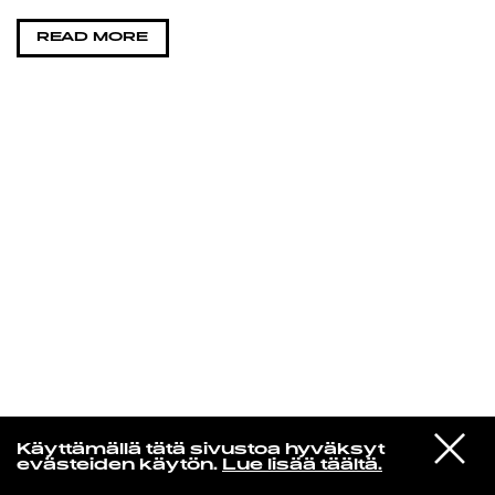
READ MORE
KIRJAUDU SISÄÄN
Aikakone
VIESTI
Mariya Takeuchi
Käyttämällä tätä sivustoa hyväksyt
STUDIOON
シェットランドに頬をうずめて
evästeiden käytön.
Lue lisää täältä.