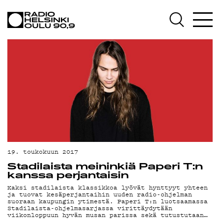
AJANKOHTAISTA
OHJELMAT
TEKIJÄT
ON-DEMAND
PODCAST
MAINOSTA
YHTEYSTIEDOT
19. toukokuun 2017
G LIVELAB
Stadilaista meininkiä Paperi T:n
kanssa perjantaisin
YSTÄVÄKLUBI
Kaksi stadilaista klassikkoa lyövät hynttyyt yhteen
ja tuovat kesäperjantaihin uuden radio-ohjelman
suoraan kaupungin ytimestä. Paperi T:n luotsaamassa
TIETOSUOJA
Stadilaista-ohjelmasarjassa virittäydytään
viikonloppuun hyvän musan parissa sekä tutustutaan…