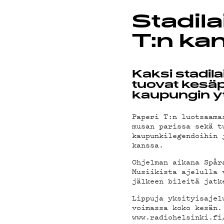
Stadila
PODCAS
T:n ka
Kaksi stadila
MAINOS
tuovat kesäp
kaupungin y
Paperi T:n luotsaama
musan parissa sekä t
kaupunkilegendoihin 
YHTEYS
kanssa.
Ohjelman aikana Spår
Musiikista ajelulla 
jälkeen bileitä jatk
Lippuja yksityisajel
voimassa koko kesän.
www.radiohelsinki.fi