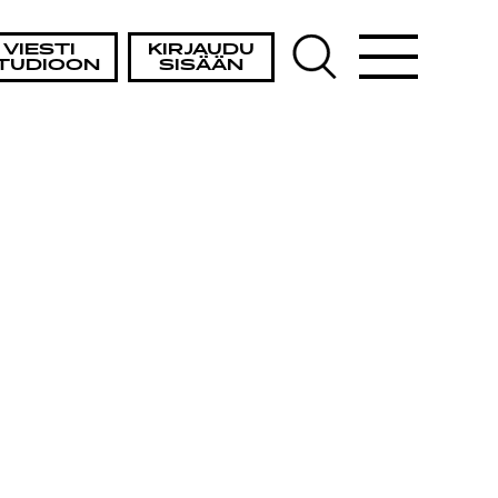
VIESTI
KIRJAUDU
TUDIOON
SISÄÄN