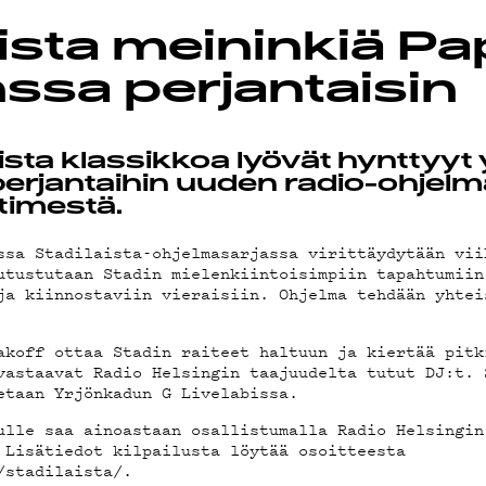
ista meininkiä Pa
T
nssa perjantaisin
ista klassikkoa lyövät hynttyyt 
TA
erjantaihin uuden radio-ohjel
timestä.
ssa Stadilaista-ohjelmasarjassa virittäydytään vii
utustutaan Stadin mielenkiintoisimpiin tapahtumiin
ja kiinnostaviin vieraisiin. Ohjelma tehdään yhtei
TIEDOT
akoff ottaa Stadin raiteet haltuun ja kiertää pitk
vastaavat Radio Helsingin taajuudelta tutut DJ:t. 
etaan Yrjönkadun G Livelabissa.
ulle saa ainoastaan osallistumalla Radio Helsingin
 Lisätiedot kilpailusta löytää osoitteesta
/stadilaista/
.