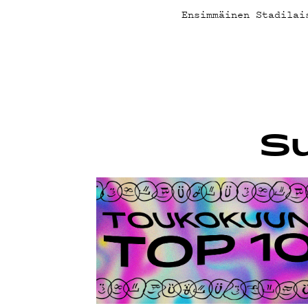
G LIVEL
Ensimmäinen Stadilai
YSTÄVÄ
TIETOS
Su