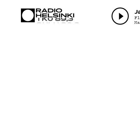
AJANKO
J
F
M
OHJELM
TEKIJÄ
ON-DEM