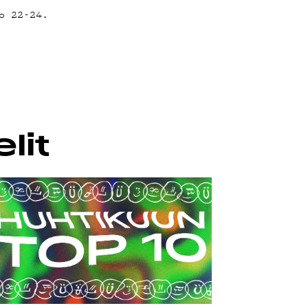
o 22-24.
lit