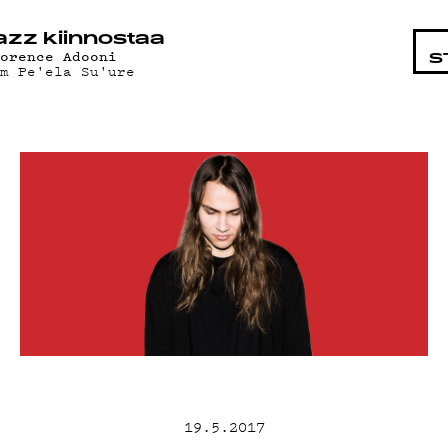
HTAISTA
azz kiinnostaa
lorence Adooni
S
am Pe'ela Su'ure
AT
T
AND
19.5.2017