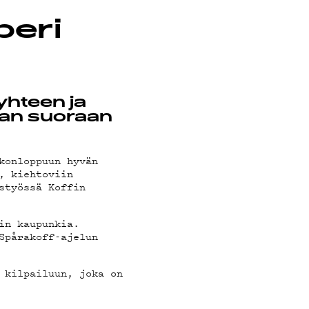
peri
yhteen ja
man suoraan
konloppuun hyvän
, kiehtoviin
styössä Koffin
in kaupunkia.
Spårakoff-ajelun
 kilpailuun, joka on