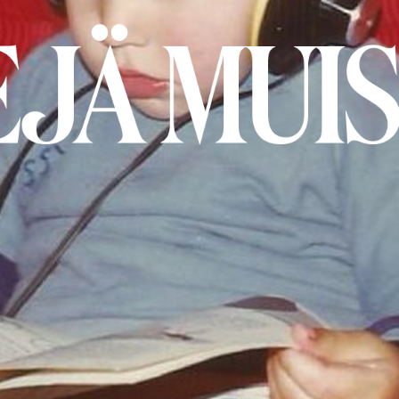
DOT
BI
A