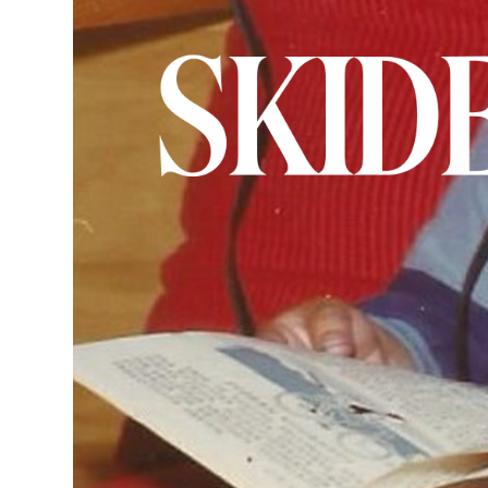
MAINOSTA
YHTEYSTIE
G LIVELAB
YSTÄVÄKLU
TIETOSUOJ