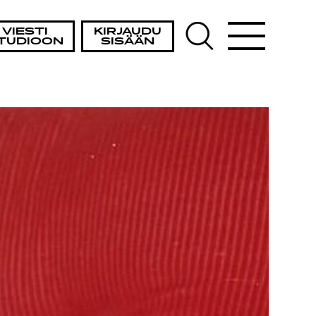
VIESTI
KIRJAUDU
TUDIOON
SISÄÄN