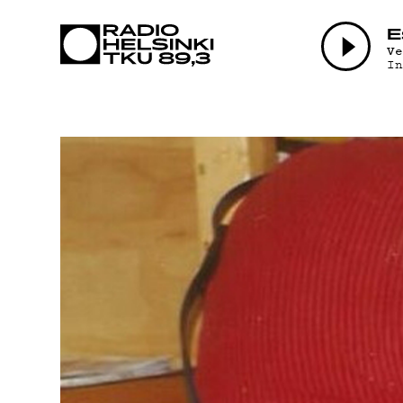
AJANKOHTA
E
V
I
OHJELMAT
TEKIJÄT
ON-DEMAND
PODCAST