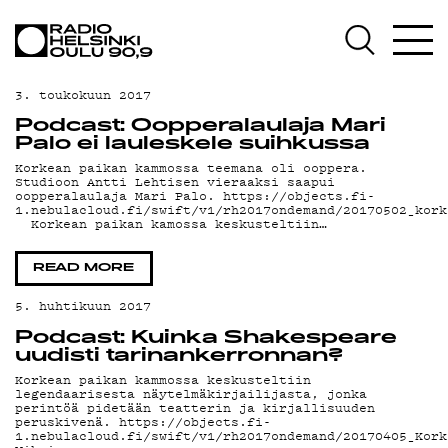
AJANKOHTAISTA
OHJELMAT
3. toukokuun 2017
TEKIJÄT
Podcast: Oopperalaulaja Mari
Palo ei lauleskele suihkussa
ON-DEMAND
Korkean paikan kammossa teemana oli ooppera.
Studioon Antti Lehtisen vieraaksi saapui
oopperalaulaja Mari Palo. https://objects.fi-
PODCAST
1.nebulacloud.fi/swift/v1/rh2017ondemand/20170502_kork
Korkean paikan kamossa keskusteltiin…
MAINOSTA
READ MORE
YHTEYSTIEDOT
5. huhtikuun 2017
G LIVELAB
Podcast: Kuinka Shakespeare
uudisti tarinankerronnan?
YSTÄVÄKLUBI
Korkean paikan kammossa keskusteltiin
legendaarisesta näytelmäkirjailijasta, jonka
perintöä pidetään teatterin ja kirjallisuuden
TIETOSUOJA
peruskivenä. https://objects.fi-
1.nebulacloud.fi/swift/v1/rh2017ondemand/20170405_Kork