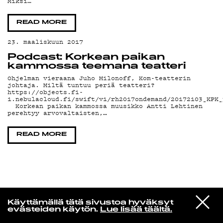
Miksi…
KIRJAUDU SISÄÄN
READ MORE
23. maaliskuun 2017
Podcast: Korkean paikan
kammossa teemana teatteri
Ohjelman vieraana Juho Milonoff, Kom-teatterin
johtaja. Miltä tuntuu periä teatteri?
https://objects.fi-
1.nebulacloud.fi/swift/v1/rh2017ondemand/20172103_KPK_
Korkean paikan kammossa muusikko Antti Lehtinen
perehtyy arvovaltaisten,…
READ MORE
Espresso martini
VIESTI
Billie Eilish
Käyttämällä tätä sivustoa hyväksyt
STUDIOON
L'AMOUR DE MA VIE
evästeiden käytön.
Lue lisää täältä.