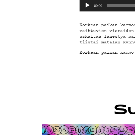
PODCAST
Äänitoistin
00:00
MAINOST
Korkean paikan kammo
vaihtuvien vieraiden
uskaltaa lähestyä ba
tiistai matalan kynn
YHTEYST
Korkean paikan kammo
G LIVELA
Su
YSTÄVÄKL