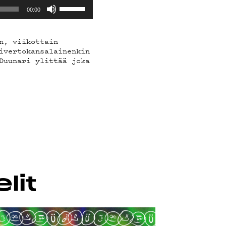
Nuolinäppäimillä
00:00
ylös
ja
alas
n, viikottain
säädät
ivertokansalainenkin
äänenvoimakkuutta
Duunari ylittää joka
suuremmaksi
ja
pienemmäksi.
lit