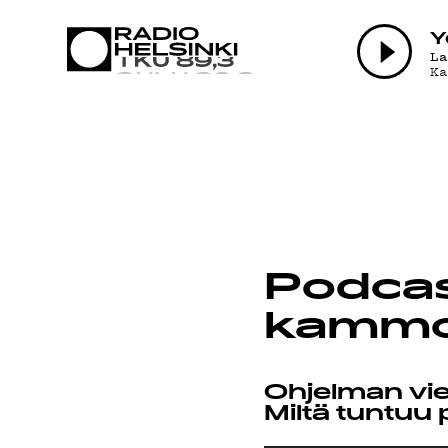
AJANKOH
Y
L
K
OHJELMA
TEKIJÄT
Podcas
ON-DEMA
kammos
Ohjelman vie
Miltä tuntuu 