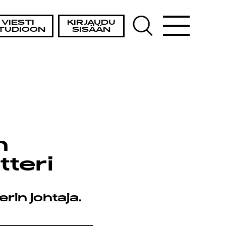
VIESTI
KIRJAUDU
TUDIOON
SISÄÄN
n
teri
rin johtaja.