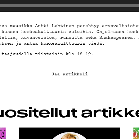
A
ssa muusikko Antti Lehtinen perehtyy arvovaltaiste
 kanssa korkeakulttuurin saloihin. Ohjelmassa kesk
lettia, kuvanveistoa, runoutta sekä Shakespearea. 
yksen ja antaa korkeakulttuurin viedä.
IEDOT
 taajuudella tiistaisin klo 18–19.
Jaa artikkeli
B
ositellut artikke
UBI