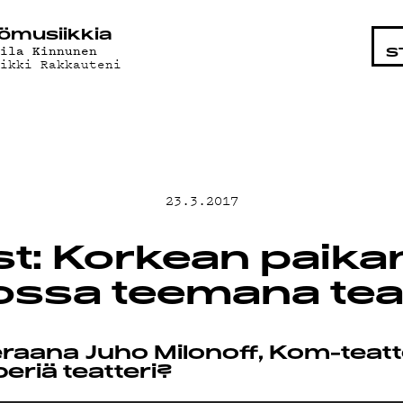
TAISTA
ö­mu­siik­kia
aila Kinnunen
S
aikki Rakkauteni
T
23.3.2017
t: Korkean paika
ND
sa teemana teat
raana Juho Milonoff, Kom-teatte
periä teatteri?