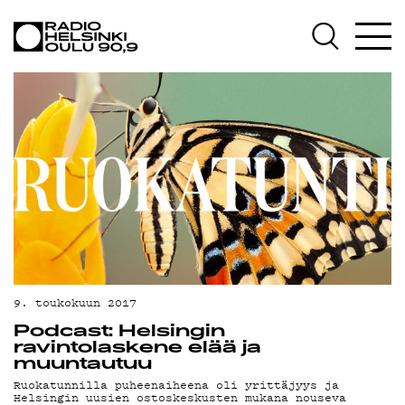
AJANKOHTAISTA
OHJELMAT
TEKIJÄT
ON-DEMAND
PODCAST
MAINOSTA
YHTEYSTIEDOT
G LIVELAB
9. toukokuun 2017
Podcast: Helsingin
YSTÄVÄKLUBI
ravintolaskene elää ja
muuntautuu
TIETOSUOJA
Ruokatunnilla puheenaiheena oli yrittäjyys ja
Helsingin uusien ostoskeskusten mukana nouseva