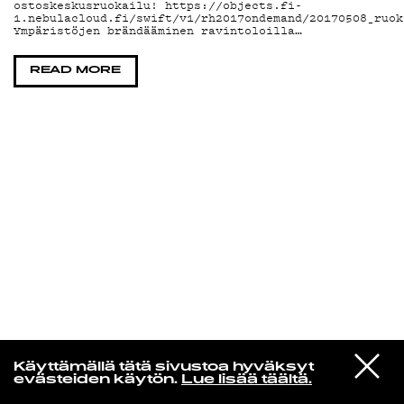
ostoskeskusruokailu! https://objects.fi-
1.nebulacloud.fi/swift/v1/rh2017ondemand/20170508_ruok
Ympäristöjen brändääminen ravintoloilla…
KIRJAUDU SISÄÄN
READ MORE
Yö­mu­siik­kia
VIESTI
Donovan
Käyttämällä tätä sivustoa hyväksyt
STUDIOON
Celeste
evästeiden käytön.
Lue lisää täältä.