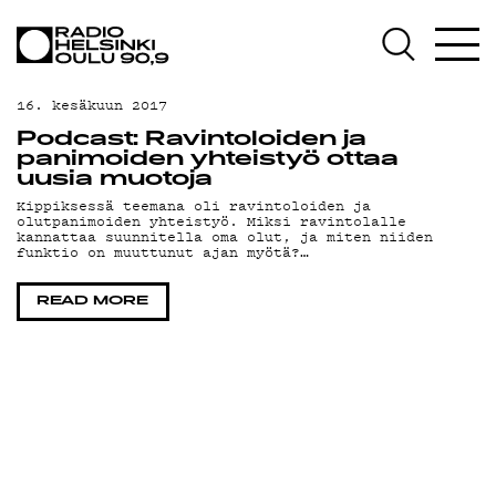
AJANKOHTAISTA
OHJELMAT
16. kesäkuun 2017
TEKIJÄT
Podcast: Ravintoloiden ja
panimoiden yhteistyö ottaa
ON-DEMAND
uusia muotoja
Kippiksessä teemana oli ravintoloiden ja
olutpanimoiden yhteistyö. Miksi ravintolalle
PODCAST
kannattaa suunnitella oma olut, ja miten niiden
funktio on muuttunut ajan myötä?…
MAINOSTA
READ MORE
YHTEYSTIEDOT
G LIVELAB
YSTÄVÄKLUBI
TIETOSUOJA