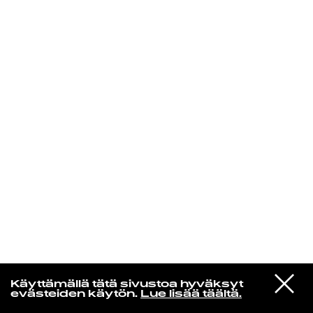
KIRJAUDU SISÄÄN
Yö­mu­siik­kia
VIESTI
Iron Country Sisters
Käyttämällä tätä sivustoa hyväksyt
STUDIOON
Ghost
evästeiden käytön.
Lue lisää täältä.