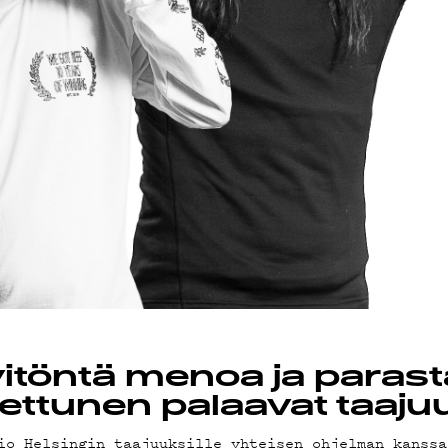
OT
ävitöntä menoa ja paras
ettunen palaavat taajuu
io Helsingin taajuuksille yhteisen ohjelman kanssa