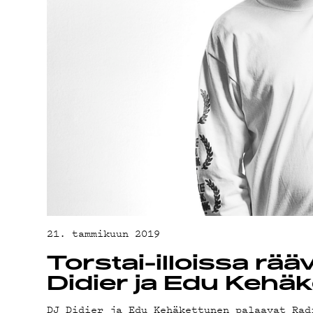
YHTEYSTIED
G LIVELAB
YSTÄVÄKLUBI
TIETOSUOJA
21. tammikuun 2019
Torstai-illoissa rä
Didier ja Edu Kehäk
DJ Didier ja Edu Kehäkettunen palaavat Rad