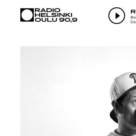
AJANKOHTAI
R
S
D
OHJELMAT
TEKIJÄT
ON-DEMAND
PODCAST
MAINOSTA