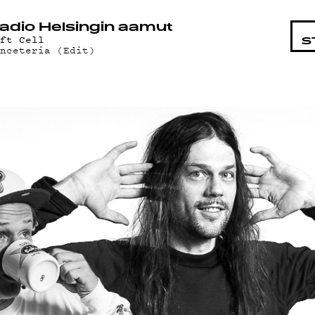
STA
adio Helsingin aamut
oft Cell
S
anceteria (Edit)