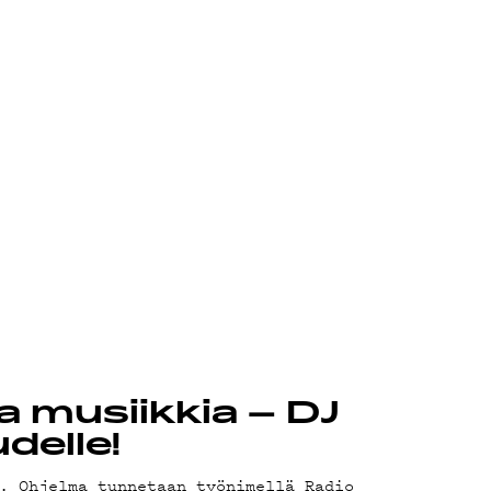
ta musiikkia – DJ
delle!
. Ohjelma tunnetaan työnimellä Radio