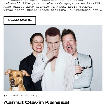
radioaalloille ja kuuntele maakrapuja meren äärellä!
Anna Cadia, Arto Koskelo ja Nakki-koira ottavat
YHTEYSTIEDO
varaslähdön juhannukseen seilaamalla Liuskasaareen!…
READ MORE
G LIVELAB
YSTÄVÄKLUBI
TIETOSUOJA
KIRJAUDU SISÄÄN
31. toukokuun 2019
Aamut Olavin Kanssa!