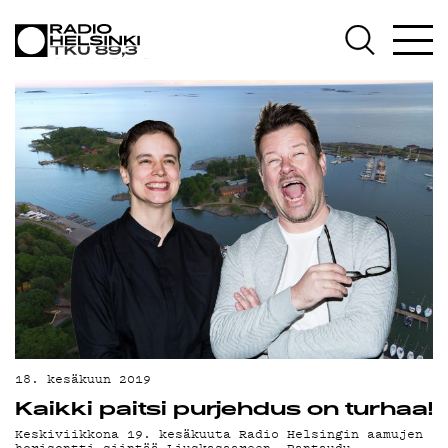
AJANKOHTAIS
OHJELMAT
TEKIJÄT
ON-DEMAND
PODCAST
18. kesäkuun 2019
MAINOSTA
Kaikki paitsi purjehdus on turhaa!
Keskiviikkona 19. kesäkuuta Radio Helsingin aamujen
horisontti siintää Liuskasaareen. Rantaudu