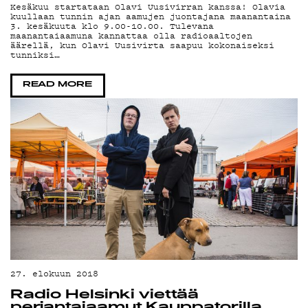
Kesäkuu startataan Olavi Uusivirran kanssa! Olavia
kuullaan tunnin ajan aamujen juontajana maanantaina
3. kesäkuuta klo 9.00-10.00. Tulevana
maanantaiaamuna kannattaa olla radioaaltojen
äärellä, kun Olavi Uusivirta saapuu kokonaiseksi
tunniksi…
READ MORE
27. elokuun 2018
Radio Helsinki viettää
perjantaiaamut Kauppatorilla