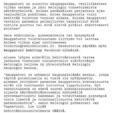
MAINOSTA
Kauppatori on suosittu kauppapaikka, vesiliikenteen
vilkas satama ja yksi Helsingin tunnetuimmista
nähtävyyksistä. Kolmen peräkkäisen perjantain ajan
taajuudella pohditaan, miten Kauppatoria voisi
kehittää tulevien vuosien aikana. Kuinka Kauppatori
YHTEYSTIED
vastaisi paremmin paikallisten tarpeisiin? Mitä
torilta puuttuu tai mitä sieltä pitäisi ehdottomasti
poistaa?
Omia ehdotuksia, puheenaiheita tai kysymyksiä
Kauppatorin tulevaisuuteen liittyen voi laittaa
G LIVELAB
kolmen viikon ajan osoitteeseen
toimitus@radiohelsinki.fi. Keskustelua käydään myös
Kauppatori kehittyy
Facebook-ryhmässä.
Alueen lyhyen aikavälin kehittämisestä vastaa
jatkossa viereiset torikorttelit elävöittänyt
YSTÄVÄKLUB
Helsingin Leijona Oy yhteistyössä Helsingin
kaupungin kanssa.
”Kauppatori on urbaanin kaupunkielämän keskus, jonka
täyttä potentiaalia ei vielä ole hyödynnetty.
Aiemmat yritykset parantaa Kauppatorin kokonaisuutta
TIETOSUOJA
eivät ole tuottaneet toivottua lopputulosta. Nyt
tarkoituksena on edetä suuren kokonaissuunnitelman
sijasta käytännönläheisemmin ryhtymällä
systemaattisesti hakemaan ja toteuttamaan pienempiä
torin ilmettä ja toiminnallisuutta kehittäviä
parannuskohtia”, sanoo Helsingin pormestari Jan
Vapaavuori. Lue lisää
täältä
kehittämissuunitelmasta
.