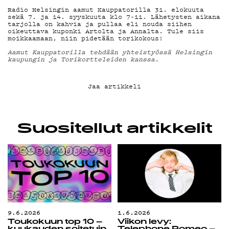
KIRJAUDU SISÄÄN
Radio Helsingin aamut Kauppatorilla 31. elokuuta
sekä 7. ja 14. syyskuuta klo 7-11. Lähetysten aikana
tarjolla on kahvia ja pullaa eli nouda siihen
oikeuttava kuponki Artolta ja Annalta. Tule siis
moikkaamaan, niin pidetään torikokous!
Aamut Kauppatorilla tehdään yhteistyössä Helsingin
kaupungin ja Torikortteleiden kanssa.
Jaa artikkeli
Suositellut artikkelit
9.6.2026
1.6.2026
Toukokuun top 10 –
Viikon levy: