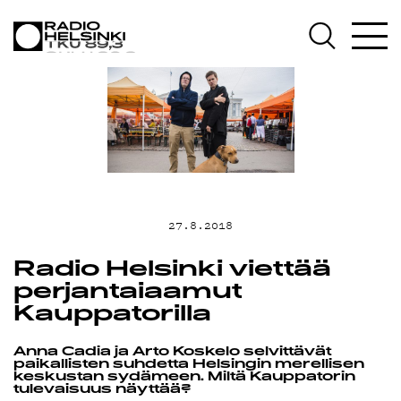
AJANKOHTAI
OHJELMAT
TEKIJÄT
27.8.2018
ON-DEMAND
Radio Helsinki viettää
perjantaiaamut
Kauppatorilla
PODCAST
Anna Cadia ja Arto Koskelo selvittävät
paikallisten suhdetta Helsingin merellisen
keskustan sydämeen. Miltä Kauppatorin
tulevaisuus näyttää?