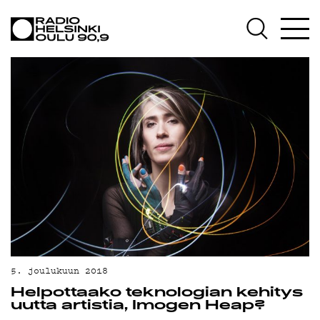
AJANKOHTAISTA
OHJELMAT
TEKIJÄT
ON-DEMAND
PODCAST
MAINOSTA
YHTEYSTIEDOT
G LIVELAB
YSTÄVÄKLUBI
5. joulukuun 2018
Helpottaako teknologian kehitys
TIETOSUOJA
uutta artistia, Imogen Heap?