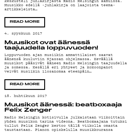
keskusteli juhlakirjasta Radio Helsingin aamuissa.
Muusikko edellä -juhlakirja on laajoista teema-
artikkeleista…
YHTEYS
READ MORE
4. syyskuun 2017
Muusikot ovat äänessä
taajuudella loppuvuoden!
G
Loppuvuoden ajan musiikin ammattilaiset saavat
äänensä kuuluviin Njassan ohjelmassa. Keväällä
muusikot pääsivät ääneen Radio Helsingin taajuudella
ja somessa. Kesällä eri yhtyeet ja kokoonpanot
veivät musiikin ilosanomaa eteenpäin…
READ MORE
LIVELA
18. huhtikuun 2017
Muusikot äänessä: beatboxaaja
Felix Zenger
Radio Helsingin kotisivulla julkaistaan viikoittain
yhden muusikon tarina videona. Beatboxaajana tutuksi
tullut Felix Zenger kertoo tällä viikolla omasta
taustastaan. Pianon opiskelulla muusikkouransa