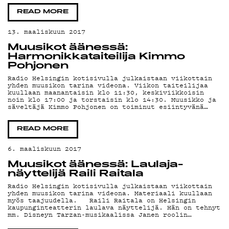
READ MORE
13. maaliskuun 2017
Muusikot äänessä:
Harmonikkataiteilija Kimmo
Pohjonen
Radio Helsingin kotisivulla julkaistaan viikottain
yhden muusikon tarina videona. Viikon taiteilijaa
kuullaan maanantaisin klo 11:30, keskiviikkoisin
noin klo 17:00 ja torstaisin klo 14:30. Muusikko ja
säveltäjä Kimmo Pohjonen on toiminut esiintyvänä…
READ MORE
6. maaliskuun 2017
Muusikot äänessä: Laulaja-
näyttelijä Raili Raitala
Radio Helsingin kotisivulla julkaistaan viikottain
yhden muusikon tarina videona. Materiaali kuullaan
myös taajuudella. Raili Raitala on Helsingin
kaupunginteatterin laulava näyttelijä. Hän on tehnyt
mm. Disneyn Tarzan-musikaalissa Janen roolin…