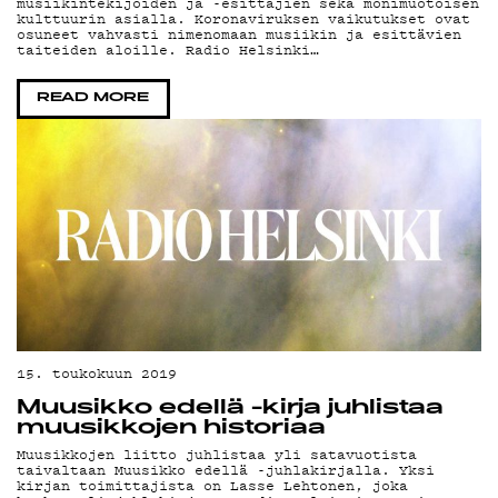
ON-
musiikintekijöiden ja -esittäjien sekä monimuotoisen
kulttuurin asialla. Koronaviruksen vaikutukset ovat
osuneet vahvasti nimenomaan musiikin ja esittävien
taiteiden aloille. Radio Helsinki…
DEMAN
READ MORE
PODCAS
15. toukokuun 2019
MAINOS
Muusikko edellä -kirja juhlistaa
muusikkojen historiaa
Muusikkojen liitto juhlistaa yli satavuotista
taivaltaan Muusikko edellä -juhlakirjalla. Yksi
kirjan toimittajista on Lasse Lehtonen, joka