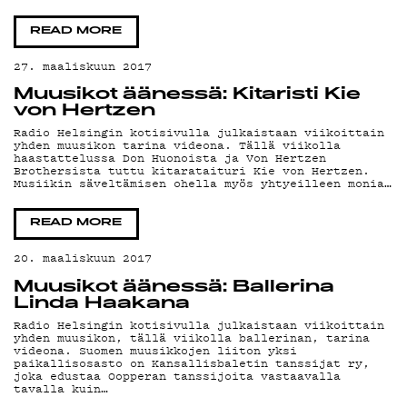
READ MORE
27. maaliskuun 2017
Muusikot äänessä: Kitaristi Kie
von Hertzen
Radio Helsingin kotisivulla julkaistaan viikoittain
yhden muusikon tarina videona. Tällä viikolla
haastattelussa Don Huonoista ja Von Hertzen
Brothersista tuttu kitarataituri Kie von Hertzen.
Musiikin säveltämisen ohella myös yhtyeilleen monia…
READ MORE
20. maaliskuun 2017
Muusikot äänessä: Ballerina
Linda Haakana
Radio Helsingin kotisivulla julkaistaan viikoittain
yhden muusikon, tällä viikolla ballerinan, tarina
videona. Suomen muusikkojen liiton yksi
paikallisosasto on Kansallisbaletin tanssijat ry,
joka edustaa Oopperan tanssijoita vastaavalla
tavalla kuin…