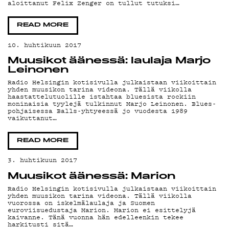
YSTÄVÄ
aloittanut Felix Zenger on tullut tutuksi…
READ MORE
10. huhtikuun 2017
TIETOS
Muusikot äänessä: laulaja Marjo
Leinonen
Radio Helsingin kotisivulla julkaistaan viikoittain
yhden muusikon tarina videona. Tällä viikolla
haastattelutuolille istahtaa bluesista rockiin
moninaisia tyylejä tulkinnut Marjo Leinonen. Blues-
pohjaisessa Balls-yhtyeessä jo vuodesta 1989
vaikuttanut…
READ MORE
KIRJAUDU SISÄÄN
3. huhtikuun 2017
Muusikot äänessä: Marion
Radio Helsingin kotisivulla julkaistaan viikoittain
yhden muusikon tarina videona. Tällä viikolla
vuorossa on iskelmälaulaja ja Suomen
euroviisuedustaja Marion. Marion ei esittelyjä
kaivanne. Tänä vuonna hän edelleenkin tekee
harkitusti sitä…