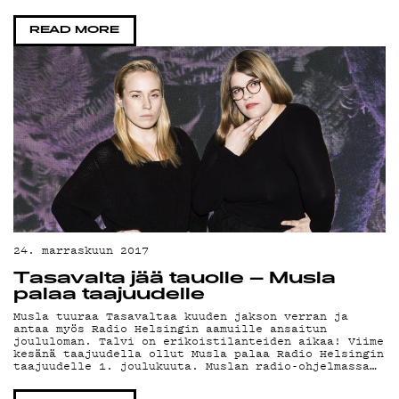
PODCAST
READ MORE
MAINOSTA
YHTEYSTIE
24. marraskuun 2017
G LIVELAB
Tasavalta jää tauolle – Musla
palaa taajuudelle
Musla tuuraa Tasavaltaa kuuden jakson verran ja
antaa myös Radio Helsingin aamuille ansaitun
joululoman. Talvi on erikoistilanteiden aikaa! Viime
YSTÄVÄKLU
kesänä taajuudella ollut Musla palaa Radio Helsingin
taajuudelle 1. joulukuuta. Muslan radio-ohjelmassa…