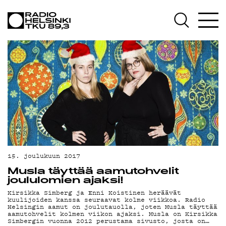
AJANKOHTA
OHJELMAT
TEKIJÄT
ON-
15. joulukuun 2017
Musla täyttää aamutohvelit
joululomien ajaksi!
DEMAND
Kirsikka Simberg ja Enni Koistinen heräävät
kuulijoiden kanssa seuraavat kolme viikkoa. Radio
Helsingin aamut on joulutauolla, joten Musla täyttää
aamutohvelit kolmen viikon ajaksi. Musla on Kirsikka
Simbergin vuonna 2012 perustama sivusto, josta on…