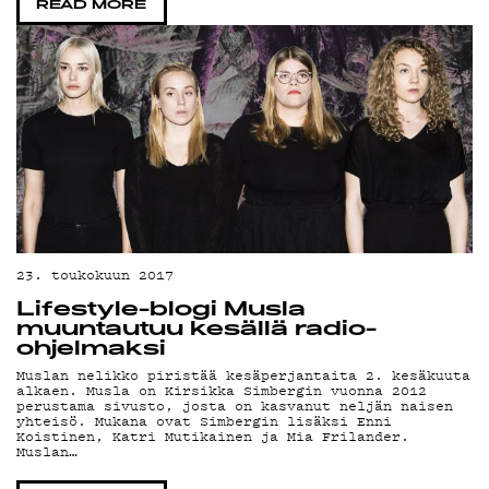
READ MORE
23. toukokuun 2017
Lifestyle-blogi Musla
muuntautuu kesällä radio-
ohjelmaksi
Muslan nelikko piristää kesäperjantaita 2. kesäkuuta
alkaen. Musla on Kirsikka Simbergin vuonna 2012
perustama sivusto, josta on kasvanut neljän naisen
yhteisö. Mukana ovat Simbergin lisäksi Enni
Koistinen, Katri Mutikainen ja Mia Frilander.
Muslan…