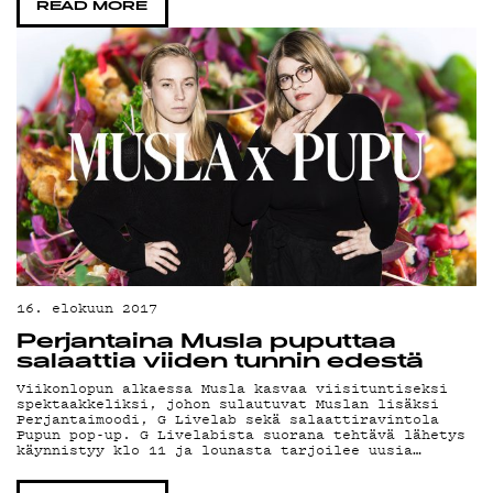
READ MORE
TIETOSUOJ
KIRJAUDU SISÄÄN
16. elokuun 2017
Perjantaina Musla puputtaa
salaattia viiden tunnin edestä
Viikonlopun alkaessa Musla kasvaa viisituntiseksi
spektaakkeliksi, johon sulautuvat Muslan lisäksi
Perjantaimoodi, G Livelab sekä salaattiravintola
Pupun pop-up. G Livelabista suorana tehtävä lähetys
käynnistyy klo 11 ja lounasta tarjoilee uusia…