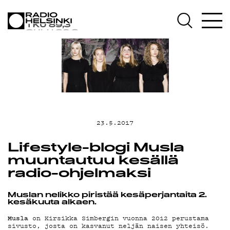
AJANKOHTAISTA
OHJELMAT
TEKIJÄT
ON-DEMAND
23.5.2017
Lifestyle-blogi Musla
PODCAST
muuntautuu kesällä
radio-ohjelmaksi
MAINOSTA
Muslan nelikko piristää kesäperjantaita 2.
kesäkuuta alkaen.
Musla
on Kirsikka Simbergin vuonna 2012 perustama
sivusto, josta on kasvanut neljän naisen yhteisö.