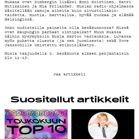
YHTEYSTIEDOT
Mukana ovat Simbergin lisäksi Enni Koistinen, Katri
Mutikainen ja Mia Frilander. Muslan radio-ohjelmassa
käsitellään samoja aiheita kuin sivustollakin:
G LIVELAB
taidetta, muotia, marttailua, hyvää ruokaa ja elämää
Helsingissä.
Onko nudisteilla paineita olla kesäkunnossa? Missä
ovat kaupungin parhaat uintipaikat? Muun muassa
YSTÄVÄKLUBI
näihin kysymyksiin Musla kertoo vastauksia. Luvassa
myös puhetta oluesta (ja sen juomisesta) sekä Tove
Janssonille omistettu erikoislähetys.
TIETOSUOJA
Musla taajuudella 2. kesäkuuta alkaen perjantaisin
klo 11–13.
Jaa artikkeli
KIRJAUDU SISÄÄN
Suositellut artikkelit