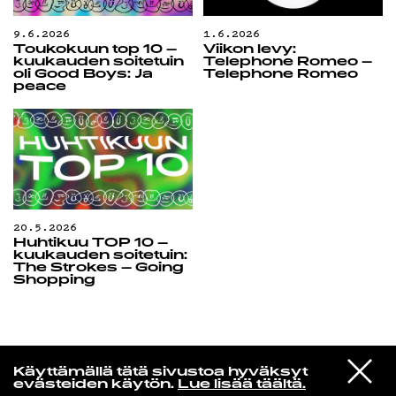
9.6.2026
1.6.2026
Toukokuun top 10 –
Viikon levy:
kuukauden soitetuin
Telephone Romeo –
oli Good Boys: Ja
Telephone Romeo
peace
20.5.2026
Huhtikuu TOP 10 –
kuukauden soitetuin:
The Strokes – Going
Shopping
Yö­mu­siik­kia
VIESTI
Ratsia
Käyttämällä tätä sivustoa hyväksyt
STUDIOON
Blow Up
evästeiden käytön.
Lue lisää täältä.