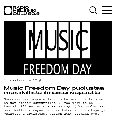
AJANKOHTAISTA
OHJELMAT
TEKIJÄT
ON-DEMAND
PODCAST
MAINOSTA
YHTEYSTIEDOT
1. maaliskuun 2019
G LIVELAB
Music Freedom Day puolustaa
musiikillista ilmaisunvapautta
YSTÄVÄKLUBI
Suomessa saa sanoa melkein mitä vain – mitä sinä
haluat sanoa? Sunnuntaina 3. maaliskuuta on
kansainvälinen Music Freedom Day, joka puolustaa
TIETOSUOJA
musiikillista vapautta sekä tukee sensuroituja ja
vainottuja artisteja. Vuoden 2019 teemana ovat