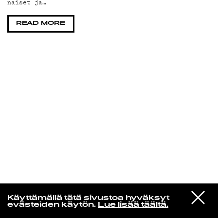
naiset ja…
KIRJAUDU SISÄÄN
READ MORE
Yö­mu­siik­kia
VIESTI
Litku Klemetti & Tuntematon Numero
Käyttämällä tätä sivustoa hyväksyt
STUDIOON
Tyhmeliini
evästeiden käytön.
Lue lisää täältä.