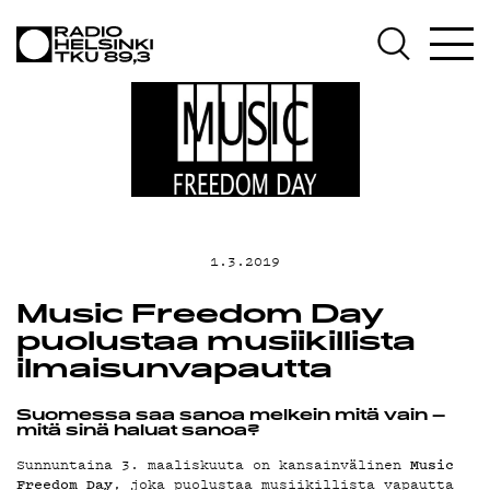
AJANKOHT
OHJELMA
TEKIJÄT
1.3.2019
Music Freedom Day
puolustaa musiikillista
ON-
ilmaisunvapautta
Suomessa saa sanoa melkein mitä vain –
mitä sinä haluat sanoa?
Music
Sunnuntaina 3. maaliskuuta on kansainvälinen
Freedom Day
, joka puolustaa musiikillista vapautta