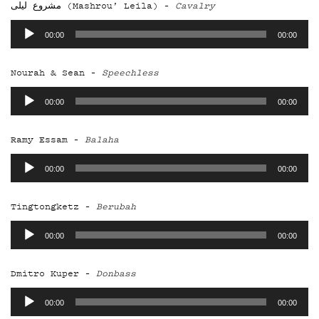
مشروع ليلى (Mashrou’ Leila) –
Cavalry
YSTÄVÄKL
Äänitoistin
00:00
00:00
Nourah & Sean –
Speechless
TIETOSUO
Äänitoistin
00:00
00:00
Ramy Essam –
Balaha
Äänitoistin
00:00
00:00
KIRJAUDU SISÄÄN
Tingtongketz –
Berubah
Äänitoistin
00:00
00:00
Dmitro Kuper –
Donbass
Äänitoistin
00:00
00:00