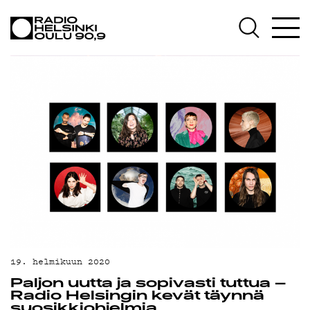
AJANKOHTAISTA
OHJELMAT
TEKIJÄT
ON-DEMAND
PODCAST
MAINOSTA
YHTEYSTIEDOT
G LIVELAB
YSTÄVÄKLUBI
19. helmikuun 2020
Paljon uutta ja sopivasti tuttua –
TIETOSUOJA
Radio Helsingin kevät täynnä
suosikkiohjelmia