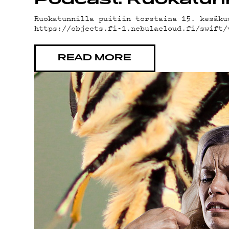
Podcast: Ruokatunn
Ruokatunnilla puitiin torstaina 15. kesäku
G LIVE
https://objects.fi-1.nebulacloud.fi/swift
READ MORE
YSTÄVÄ
TIETO