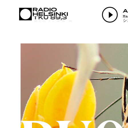
AJANK
A
M
シ
OHJEL
TEKIJÄ