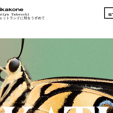
OHTAIST
ikakone
ariya Takeuchi
S
ェットランドに頬をうずめて
MAT
T