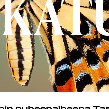
MAND
ST
STA
STIEDOT