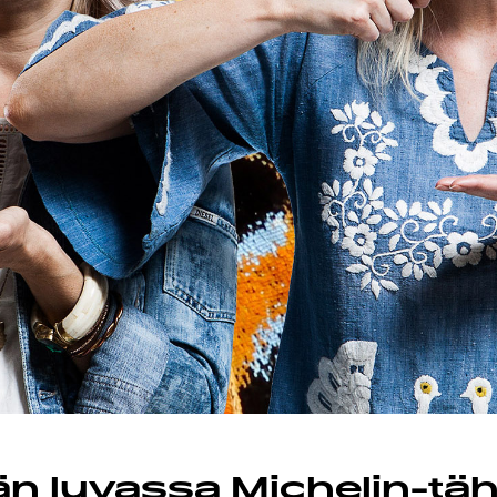
n luvassa Michelin-täh