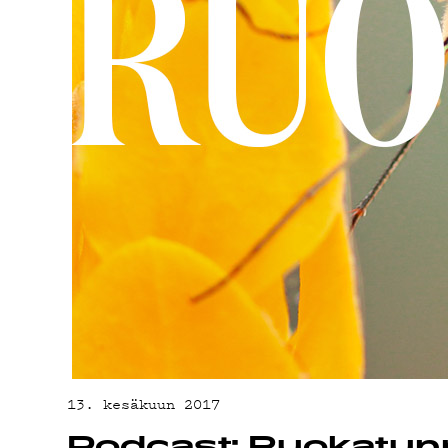
ON-DE
PODCA
MAINO
YHTEY
13. kesäkuun 2017