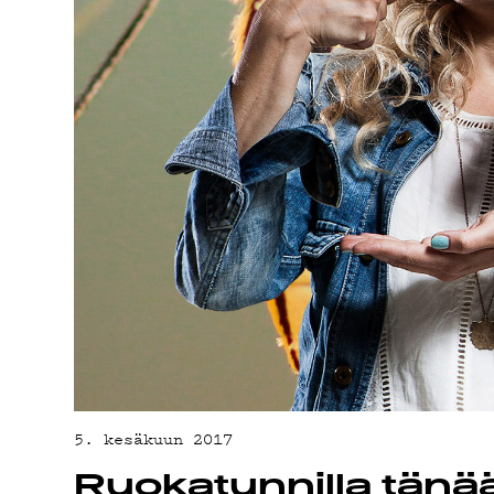
5. kesäkuun 2017
Ruokatunnilla tänää