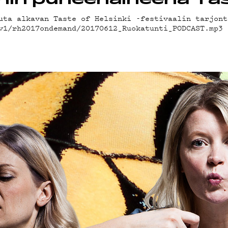
in puheenaiheena Tast
uta alkavan Taste of Helsinki -festivaalin tarjont
LAB
/v1/rh2017ondemand/20170612_Ruokatunti_PODCAST.mp
KLUBI
SUOJA