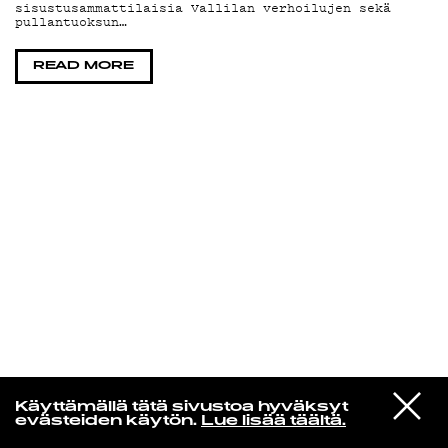
sisustusammattilaisia Vallilan verhoilujen sekä
pullantuoksun…
KIRJAUDU SISÄÄN
READ MORE
Yö­mu­siik­kia
VIESTI
Tasavallan presidentti
Käyttämällä tätä sivustoa hyväksyt
STUDIOON
Last Quarters
evästeiden käytön.
Lue lisää täältä.