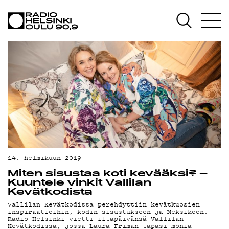
AJANKOHTAISTA
OHJELMAT
TEKIJÄT
ON-DEMAND
PODCAST
MAINOSTA
YHTEYSTIEDOT
14. helmikuun 2019
G LIVELAB
Miten sisustaa koti kevääksi? –
Kuuntele vinkit Vallilan
YSTÄVÄKLUBI
Kevätkodista
Vallilan Kevätkodissa perehdyttiin kevätkuosien
TIETOSUOJA
inspiraatioihin, kodin sisustukseen ja Meksikoon.
Radio Helsinki vietti iltapäivänsä Vallilan
Kevätkodissa, jossa Laura Friman tapasi monia