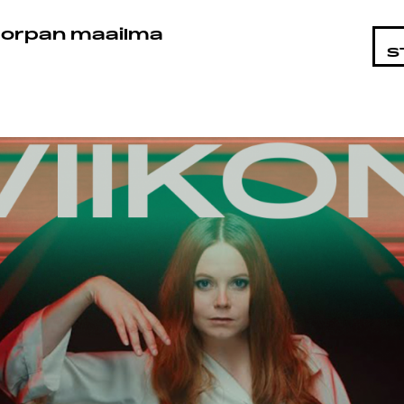
OHTAIST
orpan maailma
S
MAT
T