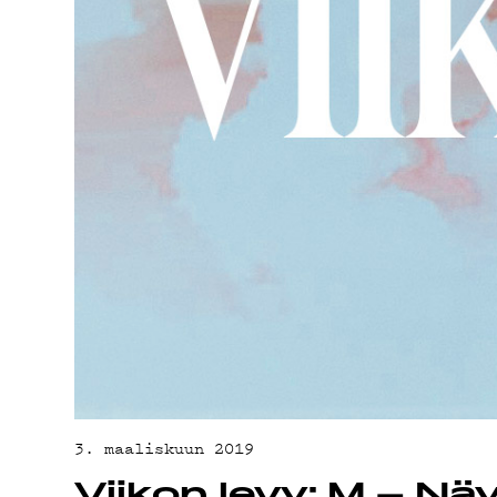
3. maaliskuun 2019
Viikon levy: M – N