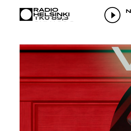
AJANK
N
OHJEL
TEKIJÄ