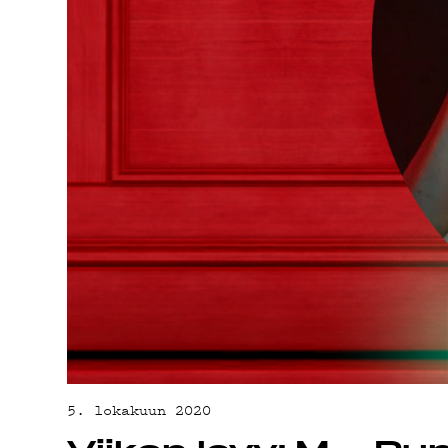
ON-DE
PODCA
MAINO
YHTEY
5. lokakuun 2020