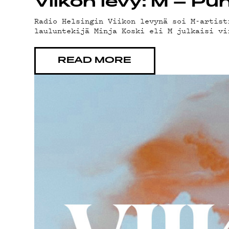
Viikon levy: M – Pu
Radio Helsingin Viikon levynä soi M-artist
G LIVE
lauluntekijä Minja Koski eli M julkaisi vi
READ MORE
YSTÄVÄ
TIETO