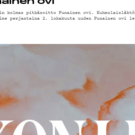
nainen ovi
in kolmas pitkäsoitto Punainen ovi. Kuhmolaislähtö
LAB
ime perjantaina 2. lokakuuta uuden Punainen ovi le
KLUBI
SUOJA