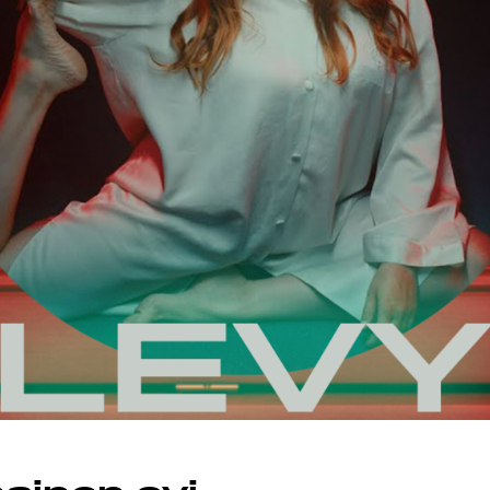
MAND
ST
STA
STIEDOT