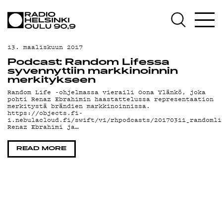
AJANKOHTAISTA
OHJELMAT
13. maaliskuun 2017
TEKIJÄT
Podcast: Random Lifessa
syvennyttiin markkinoinnin
ON-DEMAND
merkitykseen
Random Life -ohjelmassa vieraili Oona Ylänkö, joka
pohti Renaz Ebrahimin haastattelussa representaation
PODCAST
merkitystä brändien markkinoinnissa.
https://objects.fi-
1.nebulacloud.fi/swift/v1/rhpodcasts/20170311_randomli
MAINOSTA
Renaz Ebrahimi ja…
YHTEYSTIEDOT
READ MORE
G LIVELAB
YSTÄVÄKLUBI
TIETOSUOJA