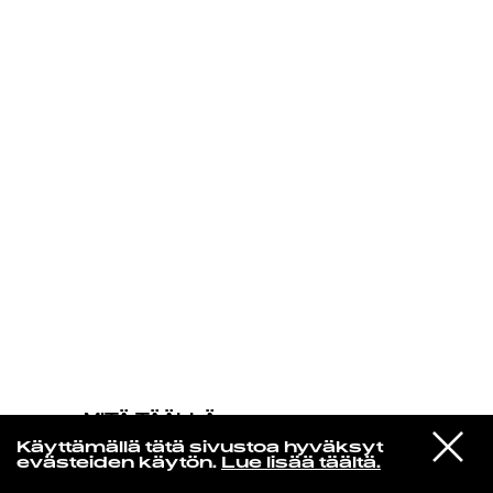
KIRJAUDU SISÄÄN
MITÄ TÄÄLLÄ
TAPAHTUU
VIESTI
Jorja Smith
Käyttämällä tätä sivustoa hyväksyt
STUDIOON
Lost & Found
evästeiden käytön.
Lue lisää täältä.