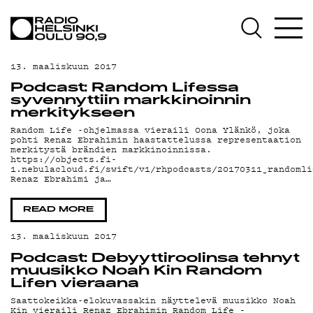
AJANKOHTAISTA
OHJELMAT
13. maaliskuun 2017
TEKIJÄT
Podcast: Random Lifessa
syvennyttiin markkinoinnin
ON-DEMAND
merkitykseen
Random Life -ohjelmassa vieraili Oona Ylänkö, joka
pohti Renaz Ebrahimin haastattelussa representaation
PODCAST
merkitystä brändien markkinoinnissa.
https://objects.fi-
1.nebulacloud.fi/swift/v1/rhpodcasts/20170311_randomli
MAINOSTA
Renaz Ebrahimi ja…
YHTEYSTIEDOT
READ MORE
G LIVELAB
13. maaliskuun 2017
Podcast: Debyyttiroolinsa tehnyt
YSTÄVÄKLUBI
muusikko Noah Kin Random
Lifen vieraana
TIETOSUOJA
Saattokeikka-elokuvassakin näyttelevä muusikko Noah
Kin vieraili Renaz Ebrahimin Random Life -