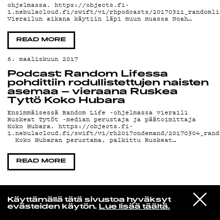
ohjelmassa. https://objects.fi-
1.nebulacloud.fi/swift/v1/rhpodcasts/20170311_randomli
Vierailun aikana käytiin läpi muun muassa Noah…
KIRJAUDU SISÄÄN
READ MORE
6. maaliskuun 2017
Podcast: Random Lifessa
pohdittiin rodullistettujen naisten
asemaa – vieraana Ruskea
Tyttö Koko Hubara
Ensimmäisessä Random Life -ohjelmassa vieraili
Ruskeat Tytöt -median perustaja ja päätoimittaja
Koko Hubara. https://objects.fi-
1.nebulacloud.fi/swift/v1/rh2017ondemand/20170304_rand
Koko Hubaran perustama, palkittu Ruskeat…
READ MORE
VIESTI
Rakkaudesta
Käyttämällä tätä sivustoa hyväksyt
STUDIOON
evästeiden käytön.
Lue lisää täältä.