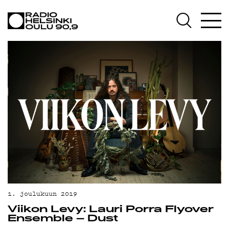
AJANKOHTAISTA
OHJELMAT
TEKIJÄT
ON-DEMAND
PODCAST
MAINOSTA
YHTEYSTIEDOT
G LIVELAB
YSTÄVÄKLUBI
1. joulukuun 2019
Viikon Levy: Lauri Porra Flyover
TIETOSUOJA
Ensemble – Dust