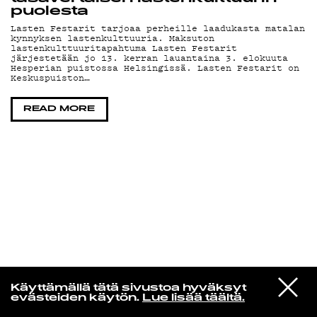
puolesta
Lasten Festarit tarjoaa perheille laadukasta matalan
KIRJAUDU SISÄÄN
kynnyksen lastenkulttuuria. Maksuton
lastenkulttuuritapahtuma Lasten Festarit
järjestetään jo 13. kerran lauantaina 3. elokuuta
Hesperian puistossa Helsingissä. Lasten Festarit on
Keskuspuiston…
READ MORE
VIESTI
MUSAMUSA
Käyttämällä tätä sivustoa hyväksyt
STUDIOON
evästeiden käytön.
Lue lisää täältä.