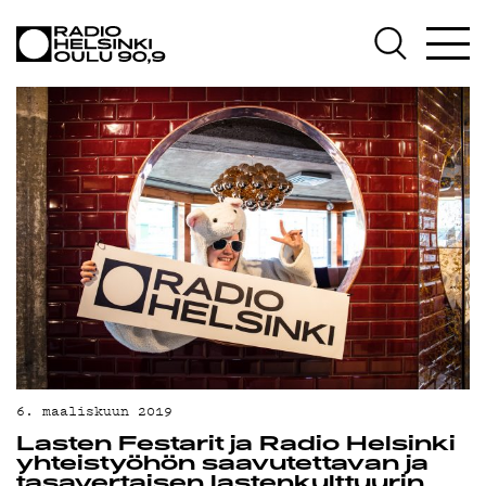
AJANKOHTAISTA
OHJELMAT
TEKIJÄT
ON-DEMAND
PODCAST
MAINOSTA
YHTEYSTIEDOT
G LIVELAB
YSTÄVÄKLUBI
6. maaliskuun 2019
Lasten Festarit ja Radio Helsinki
TIETOSUOJA
yhteistyöhön saavutettavan ja
tasavertaisen lastenkulttuurin