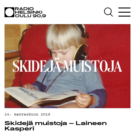
AJANKOHTAISTA
OHJELMAT
TEKIJÄT
ON-DEMAND
PODCAST
MAINOSTA
YHTEYSTIEDOT
G LIVELAB
YSTÄVÄKLUBI
14. marraskuun 2019
Skidejä muistoja – Laineen
TIETOSUOJA
Kasperi