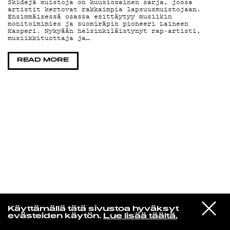
Skidejä muistoja on kuusiosainen sarja, jossa
artistit kertovat rakkaimpia lapsuusmuistojaan.
Ensimmäisessä osassa esittäytyy musiikin
KIRJAUDU SISÄÄN
monitoimimies ja suomiräpin pioneeri Laineen
Kasperi. Nykyään helsinkiläistynyt rap-artisti,
musiikkituottaja ja…
READ MORE
Jazz kiinnostaa
VIESTI
Florence Adooni
Käyttämällä tätä sivustoa hyväksyt
STUDIOON
Mam Pe'ela Su'ure
evästeiden käytön.
Lue lisää täältä.