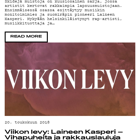
Skidejä muistoja on kuusiosainen sarja, jossa
YSTÄVÄKLUBI
artistit kertovat rakkaimpia lapsuusmuistojaan.
Ensimmäisessä osassa esittäytyy musiikin
monitoimimies ja suomiräpin pioneeri Laineen
Kasperi. Nykyään helsinkiläistynyt rap-artisti,
TIETOSUOJA
musiikkituottaja ja…
READ MORE
KIRJAUDU SISÄÄN
20. toukokuun 2018
Viikon levy: Laineen Kasperi –
Vihapuheita ja rakkauslauluja