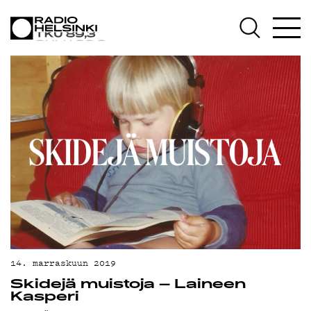
AJANKOHTAISTA
OHJELMAT
TEKIJÄT
ON-DEMAND
PODCAST
MAINOSTA
YHTEYSTIEDOT
14. marraskuun 2019
G LIVELAB
Skidejä muistoja – Laineen
Kasperi