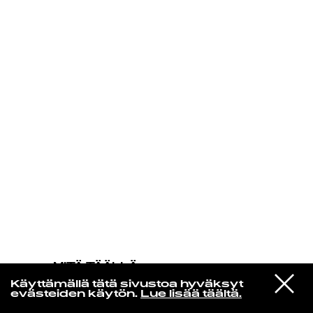
KIRJAUDU SISÄÄN
MITÄ TÄÄLLÄ
TAPAHTUU
VIESTI
Ada Aik
Käyttämällä tätä sivustoa hyväksyt
STUDIOON
Nights
evästeiden käytön.
Lue lisää täältä.