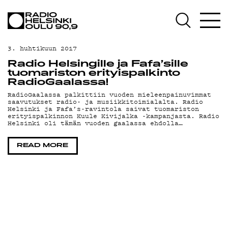
AJANKOHTAISTA
OHJELMAT
3. huhtikuun 2017
TEKIJÄT
Radio Helsingille ja Fafa’sille
tuomariston erityispalkinto
ON-DEMAND
RadioGaalassa!
RadioGaalassa palkittiin vuoden mieleenpainuvimmat
saavutukset radio- ja musiikkitoimialalta. Radio
PODCAST
Helsinki ja Fafa’s-ravintola saivat tuomariston
erityispalkinnon Kuule Kivijalka -kampanjasta. Radio
Helsinki oli tämän vuoden gaalassa ehdolla…
MAINOSTA
YHTEYSTIEDOT
READ MORE
G LIVELAB
YSTÄVÄKLUBI
TIETOSUOJA