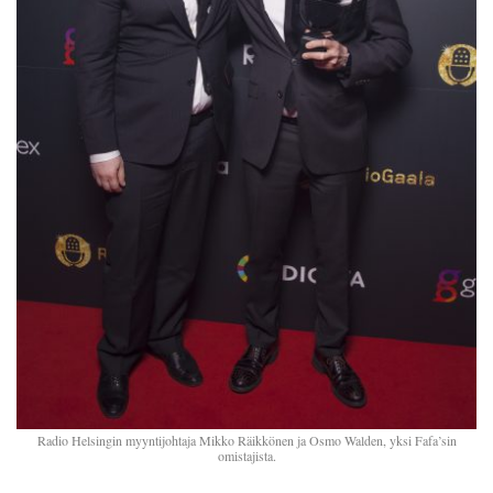
YSTÄVÄKLU
TIETOSUO
KIRJAUDU SISÄÄN
Radio Helsingin myyntijohtaja Mikko Räikkönen ja Osmo Walden, yksi Fafa’sin
omistajista.