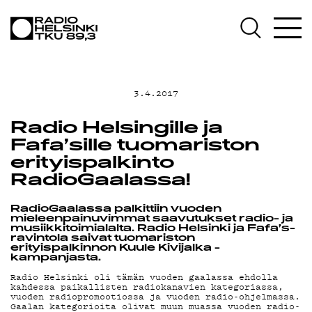
AJANKOHT
OHJELMAT
3.4.2017
Radio Helsingille ja
Fafa’sille tuomariston
TEKIJÄT
erityispalkinto
RadioGaalassa!
RadioGaalassa palkittiin vuoden
ON-
mieleenpainuvimmat saavutukset radio- ja
musiikkitoimialalta. Radio Helsinki ja Fafa’s-
ravintola saivat tuomariston
erityispalkinnon Kuule Kivijalka -
kampanjasta.
Radio Helsinki oli tämän vuoden gaalassa ehdolla
kahdessa paikallisten radiokanavien kategoriassa,
vuoden radiopromootiossa ja vuoden radio-ohjelmassa.
Gaalan kategorioita olivat muun muassa vuoden radio-