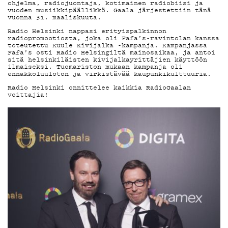
DEMAND
ohjelma, radiojuontaja, kotimainen radiobiisi ja
vuoden musiikkipäällikkö. Gaala järjestettiin tänä
vuonna 31. maaliskuuta.
PODCAST
Radio Helsinki nappasi erityispalkinnon
radiopromootiosta, joka oli Fafa’s-ravintolan kanssa
toteutettu Kuule Kivijalka -kampanja. Kampanjassa
Fafa’s osti Radio Helsingiltä mainosaikaa, ja antoi
sitä helsinkiläisten kivijalkayrittäjien käyttöön
ilmaiseksi. Tuomariston mukaan kampanja oli
ennakkoluuloton ja virkistävää kaupunkikulttuuria.
MAINOSTA
Radio Helsinki onnittelee kaikkia RadioGaalan
voittajia!
YHTEYSTI
G LIVELAB