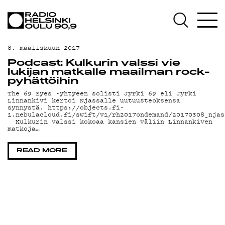
AJANKOHTAISTA
OHJELMAT
8. maaliskuun 2017
TEKIJÄT
Podcast: Kulkurin valssi vie
lukijan matkalle maailman rock-
ON-DEMAND
pyhättöihin
The 69 Eyes -yhtyeen solisti Jyrki 69 eli Jyrki
Linnankivi kertoi Njassalle uutuusteoksensa
PODCAST
synnystä. https://objects.fi-
1.nebulacloud.fi/swift/v1/rh2017ondemand/20170308_njas
Kulkurin valssi kokoaa kansien väliin Linnankiven
MAINOSTA
matkoja…
YHTEYSTIEDOT
READ MORE
G LIVELAB
YSTÄVÄKLUBI
TIETOSUOJA