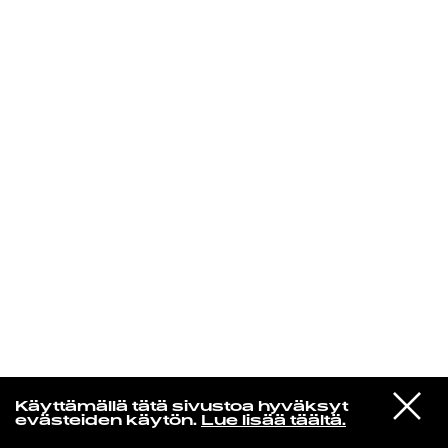
KIRJAUDU SISÄÄN
VIESTI
Rakkaudesta
Käyttämällä tätä sivustoa hyväksyt
STUDIOON
evästeiden käytön.
Lue lisää täältä.